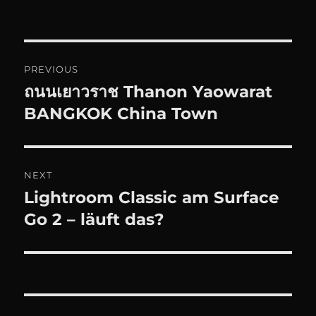
Beitrags-
PREVIOUS
Navigation
ถนนเยาวราช Thanon Yaowarat
Previous
post:
BANGKOK China Town
NEXT
Lightroom Classic am Surface
Next
post:
Go 2 – läuft das?