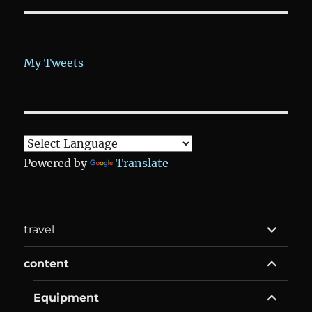
My Tweets
Powered by
Translate
expand
travel
child
menu
expand
content
child
menu
expand
Equip­ment
child