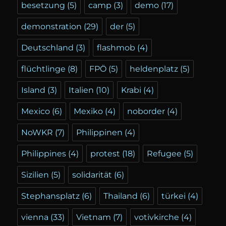
besetzung
(5)
camp
(3)
demo
(17)
demonstration
(29)
der
(5)
Deutschland
(3)
flashmob
(4)
flüchtlinge
(8)
FPÖ
(5)
heldenplatz
(5)
Island
(3)
Italien
(10)
Krabi
(4)
Mexico
(6)
Mexiko
(4)
noborder
(4)
NoWKR
(7)
Philippinen
(4)
Philippines
(4)
protest
(18)
Refugee
(5)
Sizilien
(5)
solidarität
(6)
Stephansplatz
(6)
Thailand
(6)
türkei
(4)
vienna
(33)
Vietnam
(7)
votivkirche
(4)