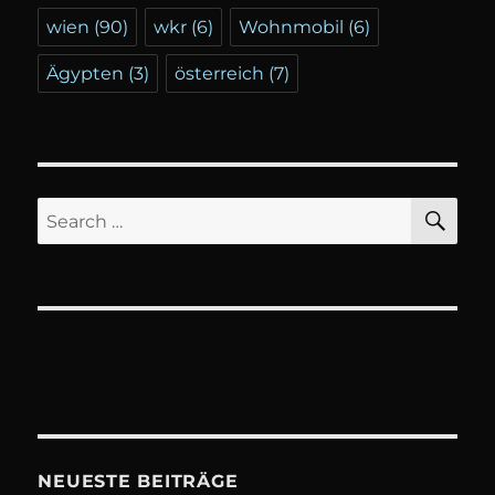
wien
(90)
wkr
(6)
Wohnmobil
(6)
Ägypten
(3)
österreich
(7)
SE
Search
for:
NEUESTE BEITRÄGE