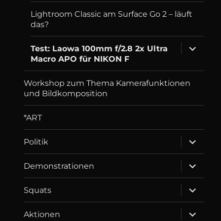
menu
Lightroom Classic am Surface Go 2 – läuft
das?
expand
Test: Laowa 100mm f/2.8 2x Ultra
child
Macro APO für NIKON F
menu
Workshop zum Thema Kamerafunktionen
und Bildkomposition
*ART
expand
Politik
child
menu
expand
Demonstrationen
child
menu
expand
Squats
child
menu
expand
Aktionen
child