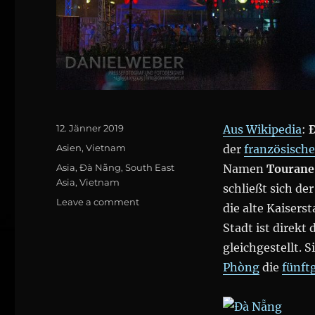
Posted
12. Jänner 2019
Aus Wikipedia
:
on
Categories
Asien
,
Vietnam
der
französische
Tags
Asia
,
Đà Nẵng
,
South East
Namen
Tourane
Asia
,
Vietnam
schließt sich de
on
Leave a comment
die alte Kaisers
Đà
Stadt ist direkt
Nẵng
gleichgestellt. S
Phòng
die
fünft