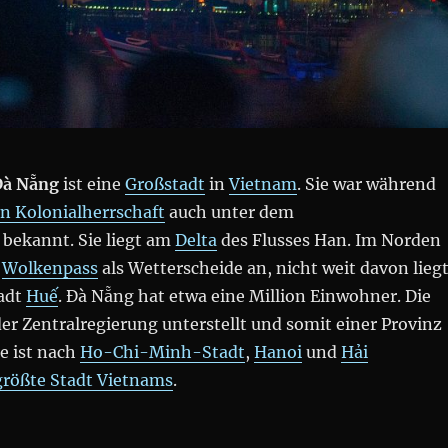
Đà Nẵng
ist eine
Großstadt
in
Vietnam
. Sie war während
n Kolonialherrschaft
auch unter dem
bekannt. Sie liegt am
Delta
des Flusses Han. Im Norden
r
Wolkenpass
als Wetterscheide an, nicht weit davon lieg
tadt
Huế
. Đà Nẵng hat etwa eine Million Einwohner. Die
 der Zentralregierung unterstellt und somit einer Provinz
ie ist nach
Ho-Chi-Minh-Stadt
,
Hanoi
und
Hải
größte Stadt
Vietnams
.