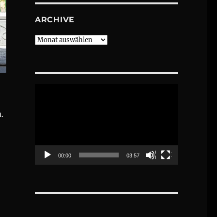
ARCHIVE
Archive
Video-
Player
.
00:00
03:57