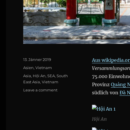
Posted
13. Jänner 2019
Aus wikipedia.o
on
Categories
Asien
,
Vietnam
Versammlungsor
Tags
Asia
,
Hội An
,
SEA
,
South
75.000 Einwohne
East Asia
,
Vietnam
Provinz
Quảng 
on
Leave a comment
südlich von
Đà 
Hội
An
Hội An