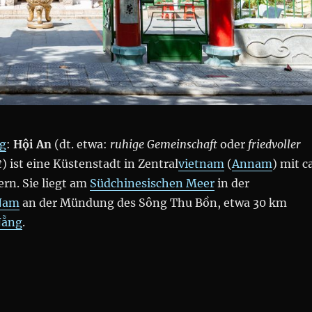
rg
:
Hội An
(dt. etwa:
ruhige Gemeinschaft
oder
friedvoller
t
) ist eine Küstenstadt in Zentral
vietnam
(
Annam
) mit ca
rn. Sie liegt am
Südchinesischen Meer
in der
Nam
an der Mündung des Sông Thu Bồn, etwa 30 km
Nẵng
.