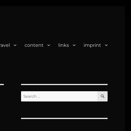
ravel
content
links
imprint
SEARCH
Search
for: