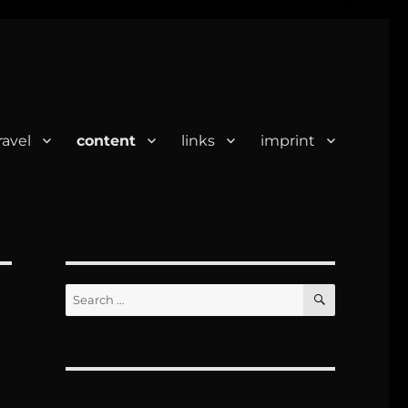
ravel
content
links
imprint
SEARCH
Search
for: