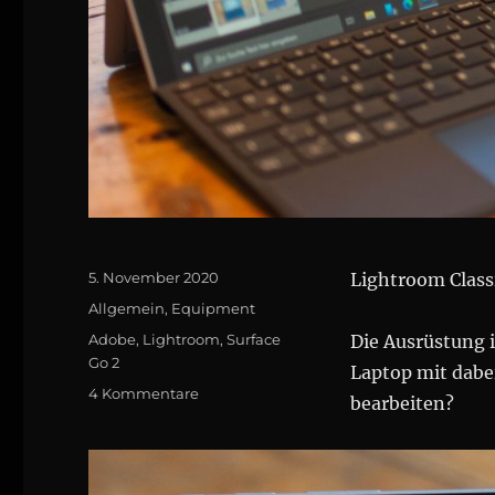
Posted
5. November 2020
Lightroom Classi
on
Categories
Allgemein
,
Equip­ment
Tags
Adobe
,
Lightroom
,
Surface
Die Ausrüstung 
Go 2
Laptop mit dabei
zu
4 Kommentare
bearbeiten?
Lightroom
Classic
am
Surface