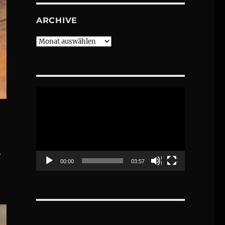
ARCHIVE
Archive
Video-
Player
r
00:00
03:57