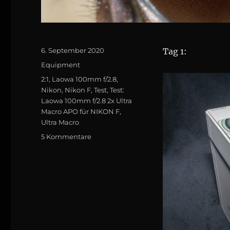
Posted
6. September 2020
Tag 1:
on
Categories
Equip­ment
Tags
2:1
,
Laowa 100mm f/2.8
,
Nikon
,
Nikon F
,
Test
,
Test:
Laowa 100mm f/2.8 2x Ultra
Macro APO für NIKON F
,
Ultra Macro
zu
5 Kommentare
Test:
Laowa
100mm
f/2.8
2x
Ultra
Macro
APO