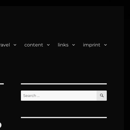
ravel
content
links
imprint
SEARCH
Search
for:
o