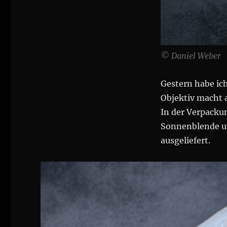
für
NIKON
F
© Daniel Weber
Gestern habe ic
Objektiv macht 
In der Verpacku
Sonnenblende un
ausgeliefert.