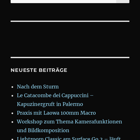
for:
Macro
APO
für
NIKON
F
NEUESTE BEITRÄGE
Nach dem Sturm
Le Catacombe dei Cappuccini –
Kapuzinergruft in Palermo
Praxis mit Laowa 100mm Macro
Workshop zum Thema Kamerafunktionen
und Bildkomposition
Lightroom Classic am Surface Go 2 – läuft