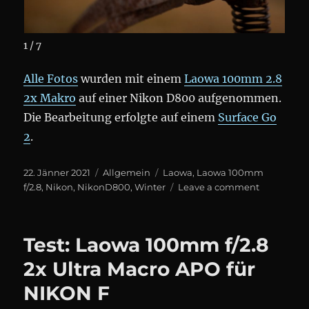
1 / 7
Alle Fotos
wurden mit einem
Laowa 100mm 2.8
2x Makro
auf einer Nikon D800 aufgenommen.
Die Bearbeitung erfolgte auf einem
Surface Go
2
.
Posted
Categories
Tags
22. Jänner 2021
Allgemein
Laowa
,
Laowa 100mm
on
on
f/2.8
,
Nikon
,
NikonD800
,
Winter
Leave a comment
Nach
dem
Sturm
Test: Laowa 100mm f/2.8
2x Ultra Macro APO für
NIKON F