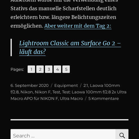
Stativs das manuelle Scharfstellen deutlich
erleichtern bzw. längere Belichtungszeiten
ermöglichen.
Aber weiter mit dem Tag 2:
Lightroom Classic am Surface Go 2 –
läuft das?
,
,
,
,
Page
Page
Page
Page
Page
Pages:
1
2
3
4
5
Posted
Categories
Tags
6. September 2020
Equip­ment
2:1
,
Laowa 100mm
on
f/2.8
,
Nikon
,
Nikon F
,
Test
,
Test: Laowa 100mm f/2.8 2x Ultra
zu
Macro APO für NIKON F
,
Ultra Macro
5 Kommentare
Test:
Laowa
100mm
f/2.8
2x
SE
Search
Ultra