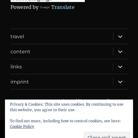
Powered by
Translate
expand
travel
child
menu
expand
content
child
menu
expand
links
child
menu
expand
imprint
child
menu
DANIEL WEBER
Datenschutzerklärung
Proudly
Privacy & Cookies: This site uses cookies. By continuing to use
powered by WordPress
this website, you agree to their use.
To find out more, including how to control cookies, see here:
Cookie Policy