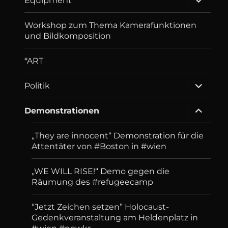
Equip­ment
child
menu
Workshop zum Thema Kamerafunktionen
und Bildkomposition
*ART
expand
Politik
child
menu
expand
Demonstrationen
child
menu
„They are innocent“ Demonstration für die
Attentäter von #Boston in #wien
„WE WILL RISE!“ Demo gegen die
Räumung des #refugeecamp
“Jetzt Zeichen setzen” Holocaust-
Gedenkveranstaltung am Heldenplatz in