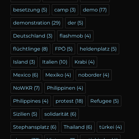
besetzung
(5)
camp
(3)
demo
(17)
demonstration
(29)
der
(5)
Deutschland
(3)
flashmob
(4)
flüchtlinge
(8)
FPÖ
(5)
heldenplatz
(5)
Island
(3)
Italien
(10)
Krabi
(4)
Mexico
(6)
Mexiko
(4)
noborder
(4)
NoWKR
(7)
Philippinen
(4)
Philippines
(4)
protest
(18)
Refugee
(5)
Sizilien
(5)
solidarität
(6)
Stephansplatz
(6)
Thailand
(6)
türkei
(4)