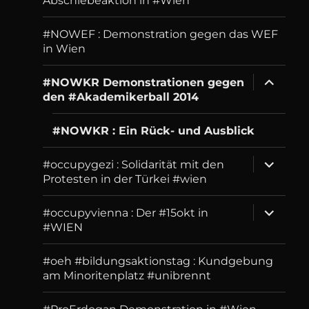
Abschiebeaktion in #Wien
#NOWEF : Demonstration gegen das WEF
in Wien
expand
#NOWKR Demonstrationen gegen
child
den #Akademikerball 2014
menu
#NOWKR : Ein Rück- und Ausblick
expand
#occupygezi : Solidarität mit den
child
Protesten in der Türkei #wien
menu
expand
#occupyvienna : Der #15okt in
child
#WIEN
menu
#oeh #bildungsaktionstag : Kundgebung
am Minoritenplatz #unibrennt