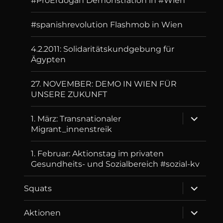
#ProErdogan Demonstration in #Wien
#spanishrevolution Flashmob in Wien
4.2.2011: Solidaritätskundgebung für
Ägypten
27. NOVEMBER: DEMO IN WIEN FÜR
UNSERE ZUKUNFT
expand
1. März: Transnationaler
child
Migrant_innenstreik
menu
1. Februar: Aktionstag im privaten
Gesundheits- und Sozialbereich #sozial-kv
expand
Squats
child
menu
expand
Aktionen
child