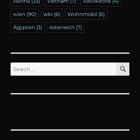
vienna
(33)
Vietnam
(7)
votivkirche
(4)
wien
(90)
wkr
(6)
Wohnmobil
(6)
Ägypten
(3)
österreich
(7)
SE
Search
for: