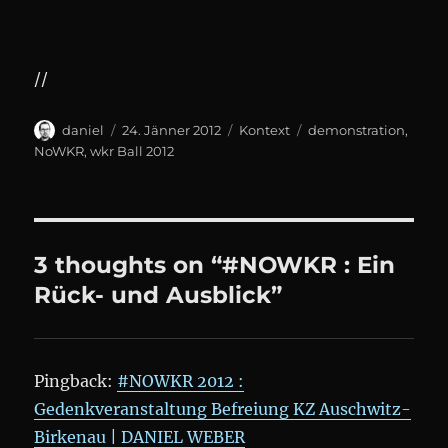
//
Author
Posted
Categories
Tags
daniel
24. Jänner 2012
Kontext
demonstration
,
on
NoWKR
,
wkr Ball 2012
3 thoughts on “#NOWKR : Ein
Rück- und Ausblick”
Pingback:
#NOWKR 2012 :
Gedenkveranstaltung Befreiung KZ Auschwitz-
Birkenau | DANIEL WEBER