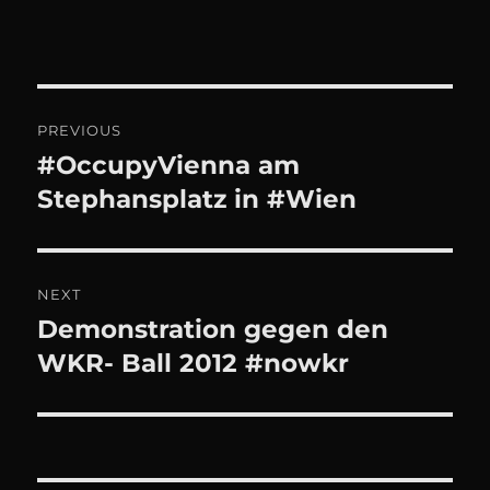
Beitrags-
PREVIOUS
Navigation
#OccupyVienna am
Previous
post:
Stephansplatz in #Wien
NEXT
Demonstration gegen den
Next
post:
WKR- Ball 2012 #nowkr