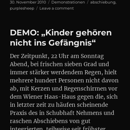
Posted
Categories
Tags
30. November 2010
Demonstrationen
abschiebung
,
on
on
purplesheep
Leave a comment
(SPONTAN)
DEMO
GEGEN
DEMO: „Kinder gehören
DIE
ABSCHIEBUNG
nicht ins Gefängnis“
VON
FAMILIE
Der Zeitpunkt, 22 Uhr am Sonntag
P.
Abend, bei frischen sieben Grad und
immer stärker werdendem Regen, hielt
mehrere hundert Personen nicht davon
ab, mit Kerzen und Regenschirmen vor
dem Wiener Haas-Haus gegen die, sich
in letzter zeit zu häufen scheinende
Praxis des in Schubhaft Nehmens und
raschen Abschiebens von gut
integrierten, teilweise seit frühster