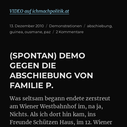
VIDEO auf ichmachpolitik.at
Posted
Categories
Tags
13. Dezember 2010
Demonstrationen
abschiebung
,
on
zu
guinea
,
ousmane
,
paz
2 Kommentare
DEMONSTRATION
GEGEN
OUSMANES
(SPONTAN) DEMO
ABSCHIEBUNG
GEGEN DIE
ABSCHIEBUNG VON
FAMILIE P.
Was seltsam begann endete zerstreut
am Wiener Westbahnhof im, na ja,
Nichts. Als ich dort hin kam, ins
Freunde Schützen Haus, im 12. Wiener