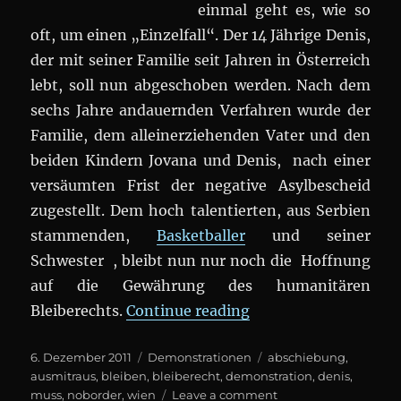
einmal geht es, wie so
oft, um einen „Einzelfall“. Der 14 Jährige Denis,
der mit seiner Familie seit Jahren in Österreich
lebt, soll nun abgeschoben werden. Nach dem
sechs Jahre andauernden Verfahren wurde der
Familie, dem alleinerziehenden Vater und den
beiden Kindern Jovana und Denis, nach einer
versäumten Frist der negative Asylbescheid
zugestellt. Dem hoch talentierten, aus Serbien
stammenden,
Basketballer
und seiner
Schwester , bleibt nun nur noch die Hoffnung
auf die Gewährung des humanitären
„Demo: Denis und se
Bleiberechts.
Continue reading
Posted
Categories
Tags
6. Dezember 2011
Demonstrationen
abschiebung
,
on
ausmitraus
,
bleiben
,
bleiberecht
,
demonstration
,
denis
,
on
muss
,
noborder
,
wien
Leave a comment