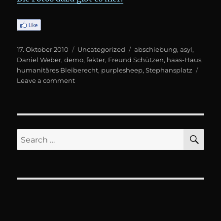
Posted
Categories
Tags
17. Oktober 2010
Uncategorized
abschiebung
,
asyl
,
on
Daniel Weber
,
demo
,
fekter
,
Freund Schützen
,
haas-Haus
,
humanitäres Bleiberecht
,
purplesheep
,
Stephansplatz
on
Leave a comment
DEMO:
„Kinder
gehören
nicht
ins
SE
Search
Gefängnis“
for: