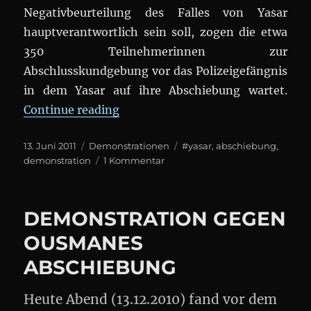
Negativbeurteilung des Falles von Yasar
hauptverantwortlich sein soll, zogen die etwa
350 Teilnehmerinnen zur
Abschlusskundgebung vor das Polizeigefängnis
in dem Yasar auf ihre Abschiebung wartet.
„Demo: #Yasar muss bleiben! #A
Continue reading
Posted
Categories
Tags
13. Juni 2011
Demonstrationen
#yasar
,
abschiebung
,
on
zu
demonstration
1 Kommentar
Demo:
#Yasar
muss
DEMONSTRATION GEGEN
bleiben!
#Abschiebung
OUSMANES
ABSCHIEBUNG
Heute Abend (13.12.2010) fand vor dem