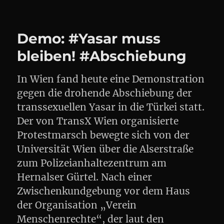
Demo:
Denis
und
Demo: #Yasar muss
seine
Familie
bleiben! #Abschiebung
gehören
zu
In Wien fand heute eine Demonstration
uns
#abschiebung
gegen die drohende Abschiebung der
#ausmitraus
transsexuellen Yasar in die Türkei statt.
#noborder
Der von TransX Wien organisierte
Protestmarsch bewegte sich von der
Universität Wien über die Alserstraße
zum Polizeianhaltezentrum am
Hernalser Gürtel. Nach einer
Zwischenkundgebung vor dem Haus
der Organisation „Verein
Menschenrechte“, der laut den