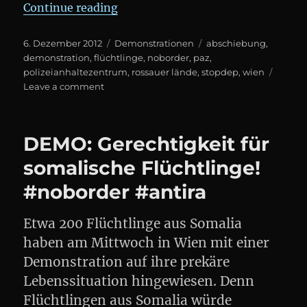
„#NOBORDER Demonstration gegen
Continue reading
Posted
Categories
Tags
6. Dezember 2012
Demonstrationen
abschiebung
,
on
demonstration
,
flüchtlinge
,
noborder
,
paz
,
polizeianhaltezentrum
,
rossauer lände
,
stopdep
,
wien
on
Leave a comment
#NOBORDER
Demonstration
gegen
DEMO: Gerechtigkeit für
eine
Abschiebeaktion
somalische Flüchtlinge!
in
#noborder #antira
#Wien
Etwa 200 Flüchtlinge aus Somalia
haben am Mittwoch in Wien mit einer
Demonstration auf ihre prekäre
Lebenssituation hingewiesen. Denn
Flüchtlingen aus Somalia würde