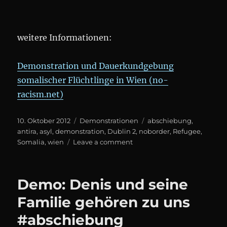
weitere Informationen:
Demonstration und Dauerkundgebung
somalischer Flüchtlinge in Wien (no-
racism.net)
Posted
Categories
Tags
10. Oktober 2012
Demonstrationen
abschiebung
,
on
antira
,
asyl
,
demonstration
,
Dublin 2
,
noborder
,
Refugee
,
on
Somalia
,
wien
Leave a comment
DEMO:
Gerechtigkeit
für
Demo: Denis und seine
somalische
Flüchtlinge!
Familie gehören zu uns
#noborder
#abschiebung
#antira