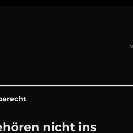
t
berecht
hören nicht ins