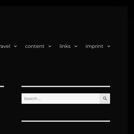
ravel
content
links
imprint
SEARCH
Search
for: