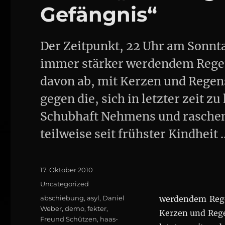
Gefängnis“
Der Zeitpunkt, 22 Uhr am Sonnta
immer stärker werdendem Regen
davon ab, mit Kerzen und Rege
gegen die, sich in letzter zeit z
Schubhaft Nehmens und raschen 
teilweise seit frühster Kindheit
Posted
17. Oktober 2010
on
Categories
Uncategorized
Tags
abschiebung
,
asyl
,
Daniel
werdendem Rege
Weber
,
demo
,
fekter
,
Kerzen und Rege
Freund Schützen
,
haas-