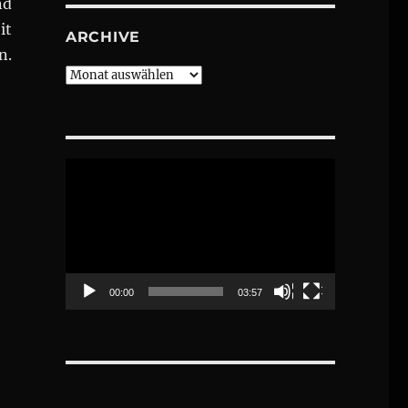
nd
it
ARCHIVE
n.
Archive
Video-
Player
00:00
03:57