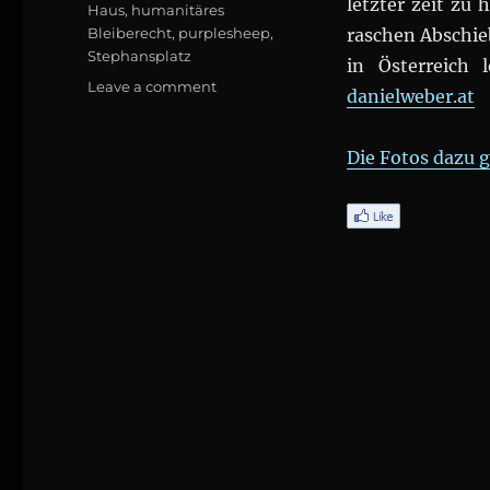
letzter zeit zu
Haus
,
humanitäres
Bleiberecht
,
purplesheep
,
raschen Abschieb
Stephansplatz
in Österreich 
on
Leave a comment
danielweber.at
DEMO:
„Kinder
gehören
Die Fotos dazu g
nicht
ins
Gefängnis“