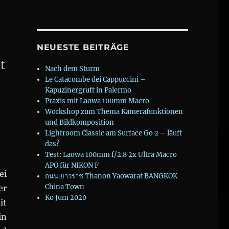
NEUESTE BEITRÄGE
t
Nach dem Sturm
Le Catacombe dei Cappuccini –
Kapuzinergruft in Palermo
Praxis mit Laowa 100mm Macro
Workshop zum Thema Kamerafunktionen
und Bildkomposition
ren nicht ins Gefängnis““
Lightroom Classic am Surface Go 2 – läuft
das?
Test: Laowa 100mm f/2.8 2x Ultra Macro
APO für NIKON F
ei
ถนนเยาวราช Thanon Yaowarat BANGKOK
China Town
er
Ko Jum 2020
it
in