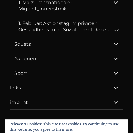
expand
1. März: Transnationaler
child
Migrant_innenstreik
menu
1. Februar: Aktionstag im privaten
Gesundheits- und Sozialbereich #sozial-kv
expand
Squats
child
menu
expand
Aktionen
child
menu
expand
Sport
child
menu
expand
links
child
menu
expand
imprint
child
menu
DANIEL WEBER
Datenschutzerklärung
Proudly
Privacy & Cookies: This site uses cookies. By continuing to use
powered by WordPress
this website, you agree to their use.