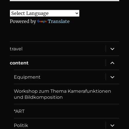
Powered by
Translate
expand
travel
child
menu
expand
content
child
menu
expand
Equip­ment
child
menu
Workshop zum Thema Kamerafunktionen
und Bildkomposition
*ART
expand
Politik
child