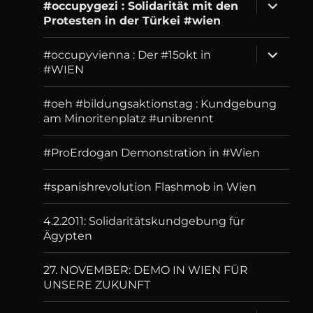
expand
#occupygezi : Solidarität mit den
child
Protesten in der Türkei #wien
menu
expand
#occupyvienna : Der #15okt in
child
#WIEN
menu
#oeh #bildungsaktionstag : Kundgebung
am Minoritenplatz #unibrennt
#ProErdogan Demonstration in #Wien
#spanishrevolution Flashmob in Wien
4.2.2011: Solidaritätskundgebung für
Ägypten
27. NOVEMBER: DEMO IN WIEN FÜR
UNSERE ZUKUNFT