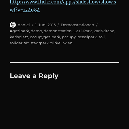
http://www.flickr.com/apps/slideshow/show.s
wf?v=124984
Author
Posted
Categories
Tags
daniel
1. Juni 2013
Demonstrationen
on
#gezipark
,
demo
,
demonstration
,
Gezi-Park
,
karlskirche
,
karlsplatz
,
occupygezipark
,
pccupy
,
resselpark
,
soli
,
solidarität
,
stadtpark
,
türkei
,
wien
Leave a Reply