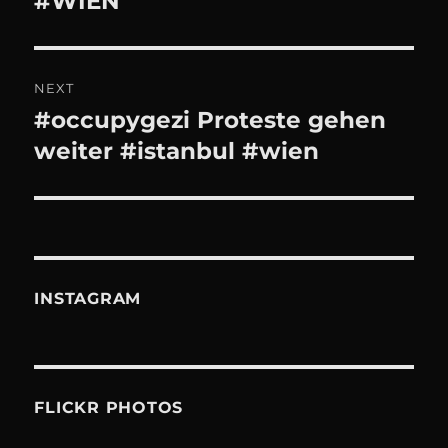
#WIEN
NEXT
#occupygezi Proteste gehen
Next
post:
weiter #istanbul #wien
INSTAGRAM
FLICKR PHOTOS