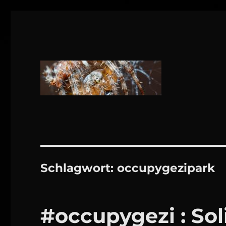
1160 Wien
DANIEL WEBER
Schlagwort:
occupygezipark
#occupygezi : Sol