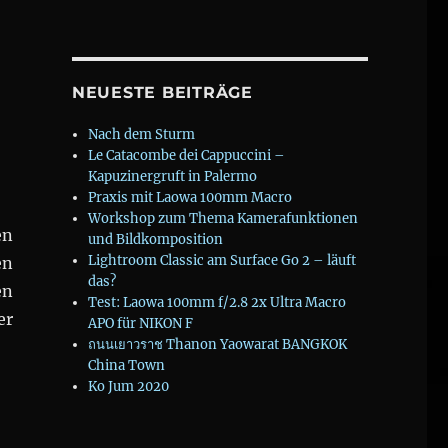
NEUESTE BEITRÄGE
Nach dem Sturm
Le Catacombe dei Cappuccini –
Kapuzinergruft in Palermo
Praxis mit Laowa 100mm Macro
Workshop zum Thema Kamerafunktionen
en
und Bildkomposition
Lightroom Classic am Surface Go 2 – läuft
en
das?
en
Test: Laowa 100mm f/2.8 2x Ultra Macro
er
APO für NIKON F
n in der Türkei #wien“
ถนนเยาวราช Thanon Yaowarat BANGKOK
China Town
Ko Jum 2020