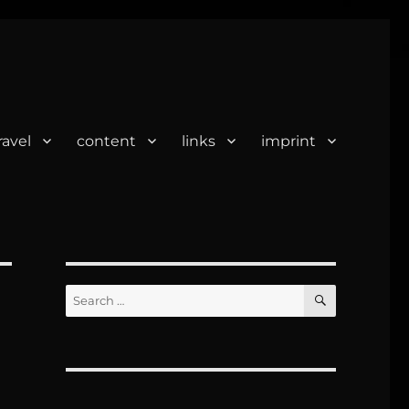
ravel
content
links
imprint
SEARCH
Search
for: