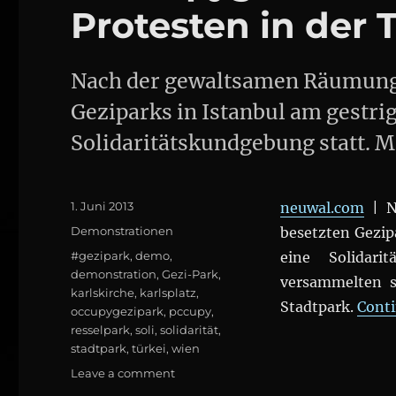
Protesten in der 
Nach der gewaltsamen Räumung 
Geziparks in Istanbul am gestrig
Solidaritätskundgebung statt. 
Posted
1. Juni 2013
neuwal.com
| N
on
Categories
Demonstrationen
besetzten Gezip
Tags
#gezipark
,
demo
,
eine Solidari
demonstration
,
Gezi-Park
,
versammelten s
karlskirche
,
karlsplatz
,
Stadtpark.
Conti
occupygezipark
,
pccupy
,
resselpark
,
soli
,
solidarität
,
stadtpark
,
türkei
,
wien
on
Leave a comment
#occupygezi