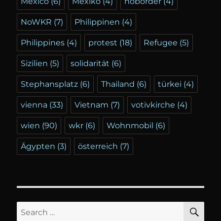
Mexico
(6)
Mexiko
(4)
noborder
(4)
NoWKR
(7)
Philippinen
(4)
Philippines
(4)
protest
(18)
Refugee
(5)
Sizilien
(5)
solidarität
(6)
Stephansplatz
(6)
Thailand
(6)
türkei
(4)
vienna
(33)
Vietnam
(7)
votivkirche
(4)
wien
(90)
wkr
(6)
Wohnmobil
(6)
Ägypten
(3)
österreich
(7)
SE
Search