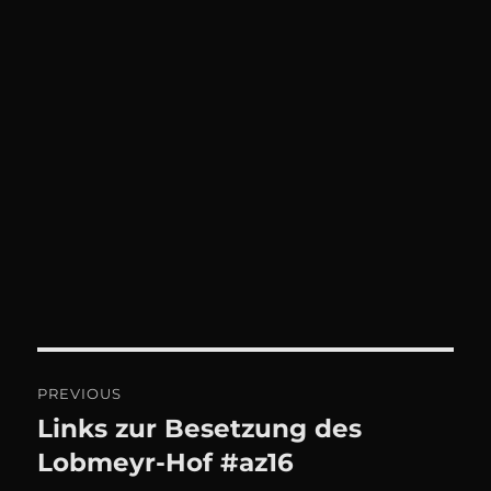
Beitrags-
PREVIOUS
Navigation
Links zur Besetzung des
Previous
post:
Lobmeyr-Hof #az16