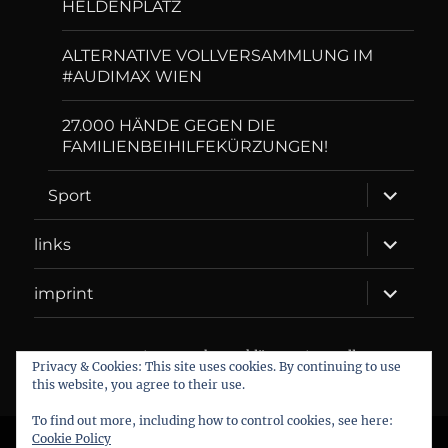
HELDENPLATZ
ALTERNATIVE VOLLVERSAMMLUNG IM
#AUDIMAX WIEN
27.000 HÄNDE GEGEN DIE
FAMILIENBEIHILFEKÜRZUNGEN!
expand
Sport
child
menu
expand
links
child
menu
expand
imprint
child
menu
DANIEL WEBER
Datenschutzerklärung
Proudly
Privacy & Cookies: This site uses cookies. By continuing to use
powered by WordPress
this website, you agree to their use.
To find out more, including how to control cookies, see here:
Cookie Policy