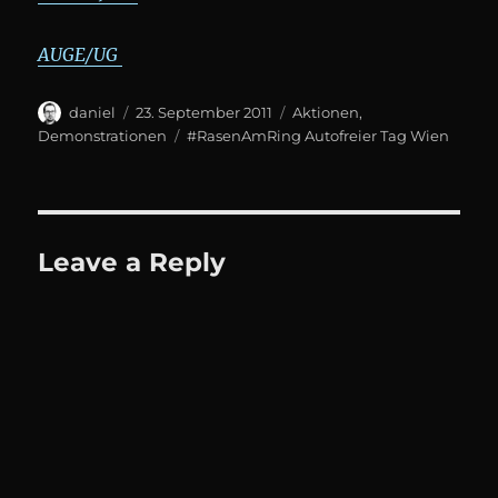
AUGE/UG
Author
Posted
Categories
daniel
23. September 2011
Aktionen
,
on
Tags
Demonstrationen
#RasenAmRing Autofreier Tag Wien
Leave a Reply