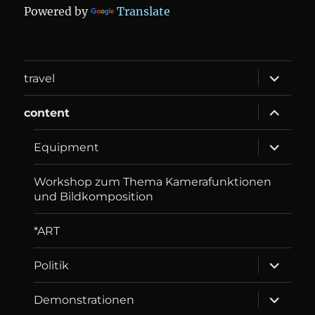
Powered by
Translate
expand
travel
child
menu
expand
content
child
menu
expand
Equip­ment
child
menu
Workshop zum Thema Kamerafunktionen
und Bildkomposition
*ART
expand
Politik
child
menu
expand
Demonstrationen
child