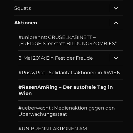
menu
expand
Squats
child
menu
expand
Aktionen
child
menu
#unibrennt: GRUSELKABINETT –
„FREIeGEISTer statt BILDUNGSZOMBIES“
expand
8. Mai 2014: Ein Fest der Freude
child
menu
#PussyRiot : Solidaritätsaktionen in #WIEN
#RasenAmRing – Der autofreie Tag in
Wien
#ueberwacht : Medienaktion gegen den
Überwachungsstaat
#UNIBRENNT AKTIONEN AM