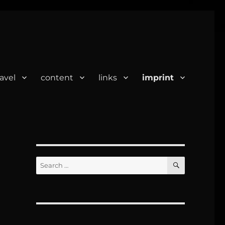
ravel
content
links
imprint
SEARCH
Search
for: