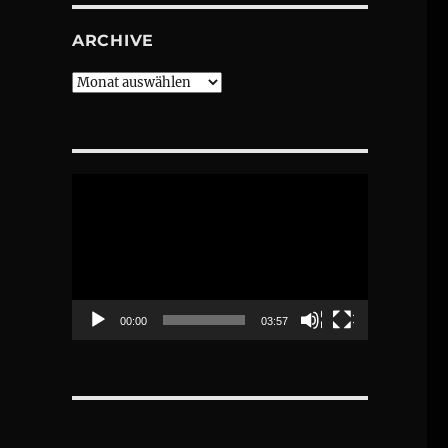
ARCHIVE
Archive
Video-
s
Player
00:00
03:57