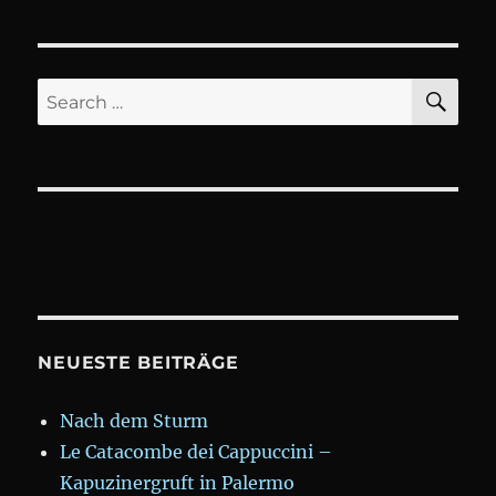
Tag
4:
Großdemonstrat
SE
Search
for:
NEUESTE BEITRÄGE
Nach dem Sturm
Le Catacombe dei Cappuccini –
Kapuzinergruft in Palermo