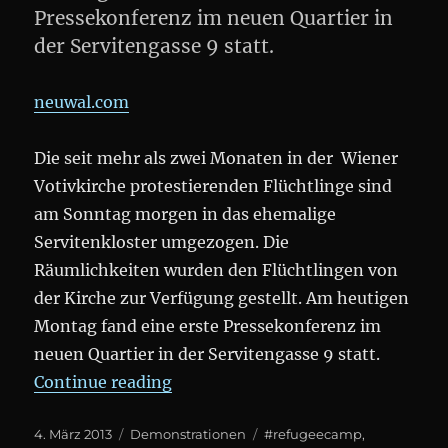
Pressekonferenz im neuen Quartier in
der Servitengasse 9 statt.
neuwal.com
Die seit mehr als zwei Monaten in der Wiener
Votivkirche protestierenden Flüchtlinge sind
am Sonntag morgen in das ehemalige
Servitenkloster umgezogen. Die
Räumlichkeiten wurden den Flüchtlingen von
der Kirche zur Verfügung gestellt. Am heutigen
Montag fand eine erste Pressekonferenz im
neuen Quartier in der Servitengasse 9 statt.
„#Refugeecamp: neues Quartier im
Continue reading
Posted
Categories
Tags
4. März 2013
Demonstrationen
#refugeecamp
,