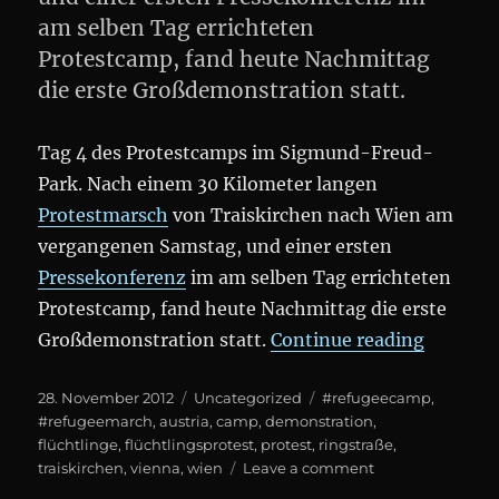
am selben Tag errichteten
Protestcamp, fand heute Nachmittag
die erste Großdemonstration statt.
Tag 4 des Protestcamps im Sigmund-Freud-
Park. Nach einem 30 Kilometer langen
Protestmarsch
von Traiskirchen nach Wien am
vergangenen Samstag, und einer ersten
Pressekonferenz
im am selben Tag errichteten
Protestcamp, fand heute Nachmittag die erste
„#Refug
Großdemonstration statt.
Continue reading
Posted
Categories
Tags
28. November 2012
Uncategorized
#refugeecamp
,
on
#refugeemarch
,
austria
,
camp
,
demonstration
,
flüchtlinge
,
flüchtlingsprotest
,
protest
,
ringstraße
,
on
traiskirchen
,
vienna
,
wien
Leave a comment
#Refugeecamp