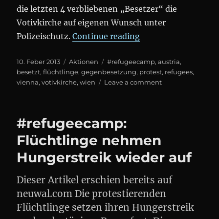
die letzten 4 verbliebenen „Besetzer“ die
Votivkirche auf eigenen Wunsch unter
„#Refugeecamp: Pro
Polizeischutz.
Continue reading
Posted
Categories
Tags
10. Feber 2013
Aktionen
#refugeecamp
,
austria
,
on
besetzt
,
flüchtlinge
,
gegenbesetzung
,
protest
,
refugees
,
on
vienna
,
votivkirche
,
wien
Leave a comment
#Refugeecamp:
Provokante
„Gegenbesetzung
#refugeecamp:
der
#Votivkirche
Flüchtlinge nehmen
durch
Hungerstreik wieder auf
eine
rechtsextreme
Gruppe
Dieser Artikel erschien bereits auf
neuwal.com Die protestierenden
Flüchtlinge setzen ihren Hungerstreik