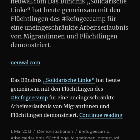
neuwal.com Das Bündnis „Solidarische
Linke“ hat heute gemeinsam mit den
Flüchtlingen des #Refugeecamp für
eine uneingeschränkte Arbeitserlaubnis
von Migrantinnen und Flüchtlingen
demonstriert.
neuwal.com
Das Bündnis
„Solidarische Linke“
hat heute
gemeinsam mit den Flüchtlingen des
#Refugeecamp
für eine uneingeschränkte
Arbeitserlaubnis von Migrantinnen und
„Demo:
Flüchtlingen demonstriert.
Continue reading
Posted
Categories
Tags
1. Mai 2013
Demonstrationen
#refugeecamp
,
on
Arbeitserlaubnis
,
flüchtlinge
,
Migrationen
,
protest
,
soli
,