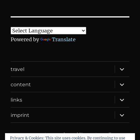
Powered by
Translate
expand
travel
child
menu
expand
content
child
menu
expand
links
child
menu
expand
imprint
child
menu
DANIEL WEBER
Datenschutzerklärung
Proudly
Privacy & Cookies: This site uses cookies. By continuing to use