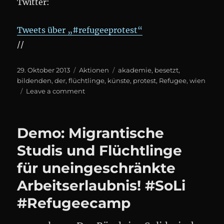
Twitter:
Tweets über „#refugeeprotest“
//
Posted
Categories
Tags
29. Oktober 2013
Aktionen
akademie
,
besetzt
,
on
bildenden
,
der
,
flüchtlinge
,
künste
,
protest
,
Refugee
,
wien
on
Leave a comment
#Refugeeprotest
besetzt
Akademie
Demo: Migrantische
der
bildenden
Studis und Flüchtlinge
Künste
für uneingeschränkte
Arbeitserlaubnis! #SoLi
#Refugeecamp