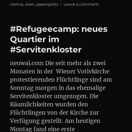
on
vienna
,
wien
,
yppenplatz
Leave a comment
Demo:
Migrantische
Studis
#Refugeecamp: neues
und
Flüchtlinge
Quartier im
für
#Servitenkloster
uneingeschränkt
Arbeitserlaubnis!
#SoLi
neuwal.com Die seit mehr als zwei
#Refugeecamp
Monaten in der Wiener Votivkirche
protestierenden Flüchtlinge sind am
Sonntag morgen in das ehemalige
Servitenkloster umgezogen. Die
Räumlichkeiten wurden den
Flüchtlingen von der Kirche zur
Verfügung gestellt. Am heutigen
Montag fand eine erste