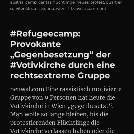
on
austria
,
camp
,
caritas
,
flüchtlinge
,
neues
,
protest
,
quartier
,
on
servitenkloster
,
vienna
,
wien
Leave a comment
#Refugeecam
neues
Quartier
#Refugeecamp:
im
#Servitenklos
Provokante
„Gegenbesetzung“ der
#Votivkirche durch eine
rechtsextreme Gruppe
neuwal.com Eine rassistisch motivierte
Gruppe von 9 Personen hat heute die
Votivkirche in Wien „gegenbesetzt“.
Man wolle so lange bleiben, bis die
protestierenden Flüchtlinge die
Votivkirche verlassen haben oder die