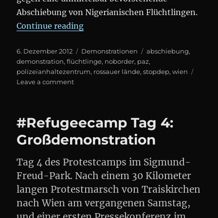
Abschiebung von Nigerianischen Flüchtlingen.
„#NOBORDER Demonstration gegen
Continue reading
Posted
Categories
Tags
6. Dezember 2012
Demonstrationen
abschiebung
,
on
demonstration
,
flüchtlinge
,
noborder
,
paz
,
polizeianhaltezentrum
,
rossauer lände
,
stopdep
,
wien
on
Leave a comment
#NOBORDER
Demonstration
gegen
#Refugeecamp Tag 4:
eine
Abschiebeaktion
Großdemonstration
in
#Wien
Tag 4 des Protestcamps im Sigmund-
Freud-Park. Nach einem 30 Kilometer
langen Protestmarsch von Traiskirchen
nach Wien am vergangenen Samstag,
und einer ersten Pressekonferenz im