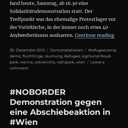
fand heute, Samstag, ab 16.30 eine
Solidaritätsdemonstration statt. Der
Treffpunkt war das ehemalige Protestlager vor
der Votivkirche, in der immer noch etwa 40
„„WE 
Asylwerberinnen ausharren.
Continue reading
Posted
Categories
Tags
30. Dezember 2012
Demonstrationen
#refugeecamp
,
on
demo
,
flüchtlinge
,
räumung
,
Refugee
,
sigmund-freud-
park
,
vienna
,
votivkirche
,
votivpark
,
wien
Leave a
on
comment
„WE
WILL
RISE!“
#NOBORDER
Demo
gegen
Demonstration gegen
die
eine Abschiebeaktion in
Räumung
des
#Wien
#refugeecamp