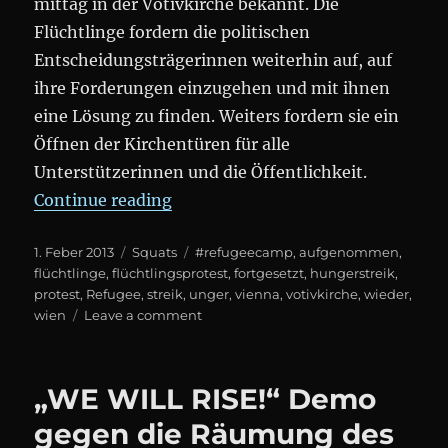
mittag in der Votivkirche bekannt. Die
Flüchtlinge fordern die politischen
Entscheidungsträgerinnen weiterhin auf, auf
ihre Forderungen einzugehen und mit ihnen
eine Lösung zu finden. Weiters fordern sie ein
Öffnen der Kirchentüren für alle
Unterstützerinnen und die Öffentlichkeit.
„#refugeecamp: Flüchtlinge nehm
Continue reading
Posted
Categories
Tags
1. Feber 2013
Squats
#refugeecamp
,
aufgenommen
,
on
flüchtlinge
,
flüchtlingsprotest
,
fortgesetzt
,
hungerstreik
,
protest
,
Refugee
,
streik
,
unger
,
vienna
,
votivkirche
,
wieder
,
on
wien
Leave a comment
#refugeecamp:
Flüchtlinge
nehmen
„WE WILL RISE!“ Demo
Hungerstreik
wieder
gegen die Räumung des
auf