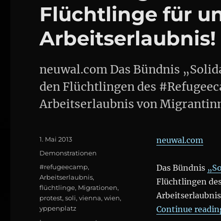
Flüchtlinge für 
Arbeitserlaubnis
neuwal.com Das Bündnis „Solid
den Flüchtlingen des #Refugeec
Arbeitserlaubnis von Migrantin
Posted
1. Mai 2013
neuwal.com
on
Categories
Demonstrationen
Tags
#refugeecamp
,
Das Bündnis
„So
Arbeitserlaubnis
,
Flüchtlingen de
flüchtlinge
,
Migrationen
,
Arbeitserlaubni
protest
,
soli
,
vienna
,
wien
,
yppenplatz
Continue readin