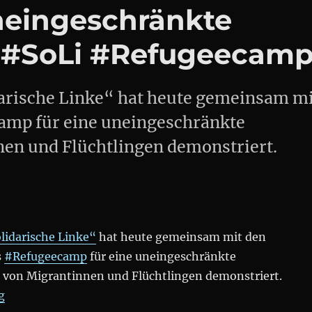
uneingeschränkte
! #SoLi #Refugeecam
arische Linke“ hat heute gemeinsam mi
amp für eine uneingeschränkte
nen und Flüchtlingen demonstriert.
lidarische Linke“
hat heute gemeinsam mit den
s
#Refugeecamp
für eine uneingeschränkte
s von Migrantinnen und Flüchtlingen demonstriert.
„Demo: Migrantische Studis und Flüchtlinge für unein
g