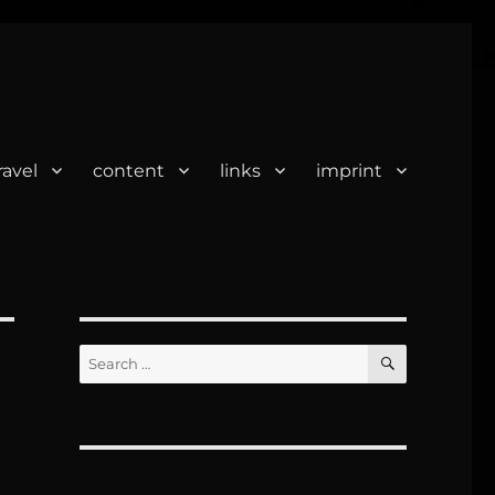
ravel
content
links
imprint
SEARCH
Search
for: