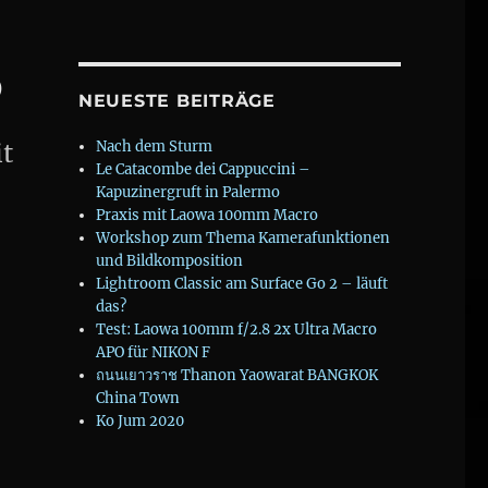
p
NEUESTE BEITRÄGE
t
Nach dem Sturm
Le Catacombe dei Cappuccini –
Kapuzinergruft in Palermo
Praxis mit Laowa 100mm Macro
Workshop zum Thema Kamerafunktionen
und Bildkomposition
Lightroom Classic am Surface Go 2 – läuft
das?
Test: Laowa 100mm f/2.8 2x Ultra Macro
APO für NIKON F
ถนนเยาวราช Thanon Yaowarat BANGKOK
China Town
Ko Jum 2020
geschränkte Arbeitserlaubnis! #SoLi #Refugeecamp“