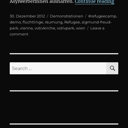
„„WE 
Asylwerberinnen ausharren.
Continue reading
Posted
Categories
Tags
30. Dezember 2012
Demonstrationen
#refugeecamp
,
on
demo
,
flüchtlinge
,
räumung
,
Refugee
,
sigmund-freud-
park
,
vienna
,
votivkirche
,
votivpark
,
wien
Leave a
on
comment
„WE
WILL
RISE!“
Demo
gegen
SE
Search
die
for:
Räumung
des
#refugeecamp