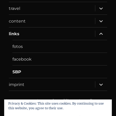
expand
travel
child
menu
expand
content
child
menu
expand
links
child
menu
fotos
facebook
SBP
expand
imprint
child
menu
DANIEL WEBER
Datenschutzerklärung
Proudly
Privacy & Cookies: This site uses cookies. By continuing to use
powered by WordPress
this website, you agree to their use.