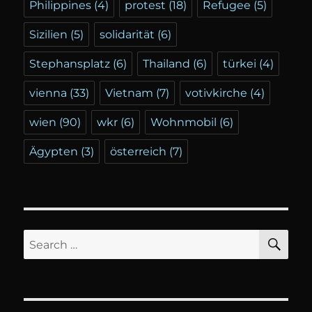
Philippines
(4)
protest
(18)
Refugee
(5)
Sizilien
(5)
solidarität
(6)
Stephansplatz
(6)
Thailand
(6)
türkei
(4)
vienna
(33)
Vietnam
(7)
votivkirche
(4)
wien
(90)
wkr
(6)
Wohnmobil
(6)
Ägypten
(3)
österreich
(7)
SE
Search
for: