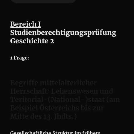
Bereich I
Studienberechtigungsprüfung
Geschichte 2
1.Frage:
Begriffe mittelalterlicher
Herrschaft: Lehenswesen und
Teritorial-(National-)staat (am
Beispiel Österreichs bis zur
Mitte des 13. Jhdts.)
Gesellschaftliche Struktur im frühem