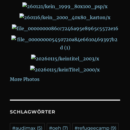
More Photos
SCHLAGWÖRTER
#audimax
(5)
#oeh
(7)
#refugeecamp
(9)