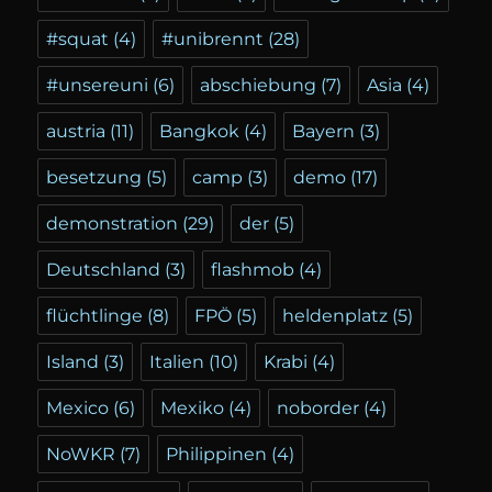
#squat
(4)
#unibrennt
(28)
#unsereuni
(6)
abschiebung
(7)
Asia
(4)
austria
(11)
Bangkok
(4)
Bayern
(3)
besetzung
(5)
camp
(3)
demo
(17)
demonstration
(29)
der
(5)
Deutschland
(3)
flashmob
(4)
flüchtlinge
(8)
FPÖ
(5)
heldenplatz
(5)
Island
(3)
Italien
(10)
Krabi
(4)
Mexico
(6)
Mexiko
(4)
noborder
(4)
NoWKR
(7)
Philippinen
(4)