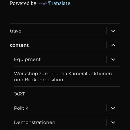
Powered by
Translate
expand
travel
child
menu
expand
content
child
menu
expand
Equip­ment
child
menu
Workshop zum Thema Kamerafunktionen
und Bildkomposition
*ART
expand
Politik
child
menu
expand
Demonstrationen
child
menu