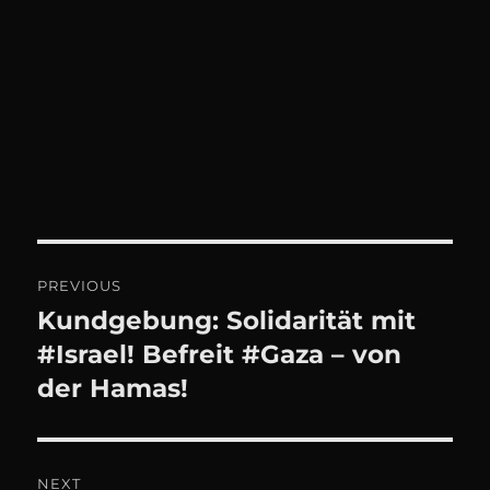
Beitrags-
PREVIOUS
Navigation
Kundgebung: Solidarität mit
Previous
post:
#Israel! Befreit #Gaza – von
der Hamas!
NEXT