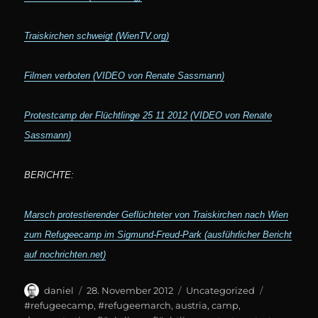
Traiskirchen schweigt (WienTV.org)
Filmen verboten (VIDEO von Renate Sassmann)
Protestcamp der Flüchtlinge 25 11 2012 (VIDEO von Renate
Sassmann)
BERICHTE:
Marsch protestierender Geflüchteter von Traiskirchen nach Wien
zum Refugeecamp im Sigmund-Freud-Park (ausführlicher Bericht
auf nochrichten.net)
Author
Posted
Categories
Tags
daniel
28. November 2012
Uncategorized
on
#refugeecamp
,
#refugeemarch
,
austria
,
camp
,