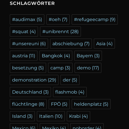
SCHLAGWÖRTER
#audimax
(5)
#oeh
(7)
#refugeecamp
(9)
#squat
(4)
#unibrennt
(28)
#unsereuni
(6)
abschiebung
(7)
Asia
(4)
austria
(11)
Bangkok
(4)
Bayern
(3)
besetzung
(5)
camp
(3)
demo
(17)
demonstration
(29)
der
(5)
Deutschland
(3)
flashmob
(4)
flüchtlinge
(8)
FPÖ
(5)
heldenplatz
(5)
Island
(3)
Italien
(10)
Krabi
(4)
Mexico
(6)
Mexiko
(4)
noborder
(4)