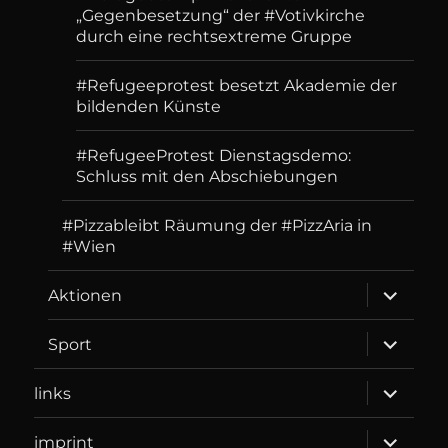
„Gegenbesetzung“ der #Votivkirche
durch eine rechtsextreme Gruppe
#Refugeeprotest besetzt Akademie der
bildenden Künste
#RefugeeProtest Dienstagsdemo:
Schluss mit den Abschiebungen
#Pizzableibt Räumung der #PizzAria in
#Wien
expand
Aktionen
child
menu
expand
Sport
child
menu
expand
links
child
menu
expand
imprint