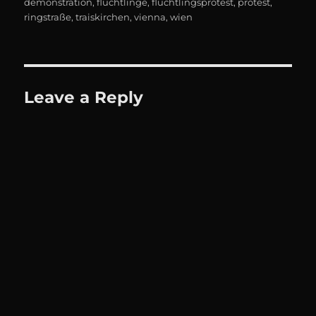
demonstration
,
flüchtlinge
,
flüchtlingsprotest
,
protest
,
ringstraße
,
traiskirchen
,
vienna
,
wien
Leave a Reply