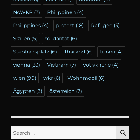
NoWKR
(7)
Philippinen
(4)
Philippines
(4)
protest
(18)
Refugee
(5)
Sizilien
(5)
solidarität
(6)
Stephansplatz
(6)
Thailand
(6)
türkei
(4)
vienna
(33)
Vietnam
(7)
votivkirche
(4)
wien
(90)
wkr
(6)
Wohnmobil
(6)
Ägypten
(3)
österreich
(7)
SE
Search
for: