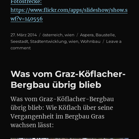
Fotostrecke:
https://www.flickr.com/apps/slideshow/show.s
wf?v=140556
Posted
Categories
Tags
27. März 2014
österreich
,
wien
Aspera
,
Baustelle
,
on
Seestadt
,
Stadtentwicklung
,
wien
,
Wohnbau
Leave a
on
comment
Seestadt
Aspern
#Wien
Was vom Graz-Köflacher-
Bergbau übrig blieb
Was vom Graz-Köflacher-Bergbau
übrig blieb: Wie Köflach über seine
Vergangenheit im Bergbau Gras
wachsen lässt: