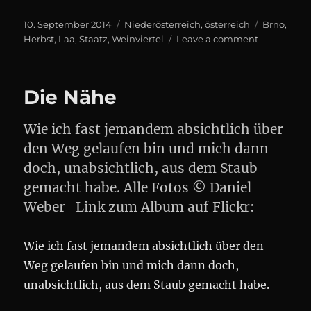
Posted
Categories
Tags
10. September 2014
Niederösterreich
,
österreich
Brno
,
on
on
Herbst
,
Laa
,
Staatz
,
Weinviertel
Leave a comment
im
Norden
von
Die Nähe
Wien
Wie ich fast jemandem absichtlich über
den Weg gelaufen bin und mich dann
doch, unabsichtlich, aus dem Staub
gemacht habe. Alle Fotos © Daniel
Weber Link zum Album auf Flickr:
Wie ich fast jemandem absichtlich über den
Weg gelaufen bin und mich dann doch,
unabsichtlich, aus dem Staub gemacht habe.