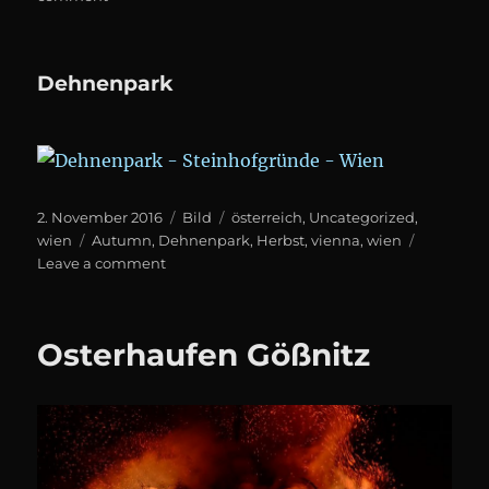
Böhmischer
Prater
Dehnenpark
Posted
Format
Categories
2. November 2016
Bild
österreich
,
Uncategorized
,
on
Tags
wien
Autumn
,
Dehnenpark
,
Herbst
,
vienna
,
wien
on
Leave a comment
Dehnenpark
Osterhaufen Gößnitz