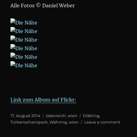
Alle Fotos © Daniel Weber
Link zum Album auf Flickr:
Posted
Categories
Tags
17. August 2014
österreich
,
wien
Döbling
,
on
on
Türkenschanzpark
,
Währing
,
wien
Leave a comment
Die
Nähe