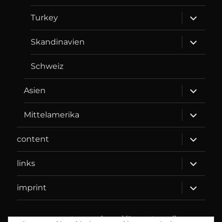
menu
expand
Turkey
child
menu
expand
Skandinavien
child
menu
Schweiz
expand
Asien
child
menu
expand
Mittelamerika
child
menu
expand
content
child
menu
expand
links
child
menu
expand
imprint
child
menu
DANIEL WEBER
Datenschutzerklärung
Proudly