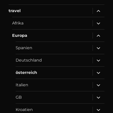
expand
travel
child
menu
expand
Afrika
child
menu
expand
Europa
child
menu
expand
Spanien
child
menu
expand
Deutschland
child
menu
expand
österreich
child
menu
expand
Italien
child
menu
expand
GB
child
menu
expand
Kroatien
child