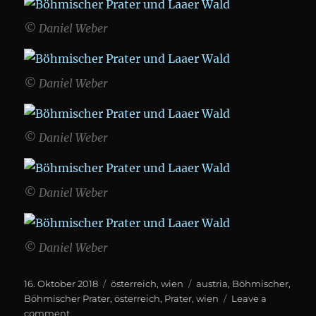
© Daniel Weber
© Daniel Weber
© Daniel Weber
© Daniel Weber
© Daniel Weber
Posted
Categories
Tags
16. Oktober 2018
österreich
,
wien
austria
,
Böhmischer
,
on
Böhmischer Prater
,
österreich
,
Prater
,
wien
Leave a
on
comment