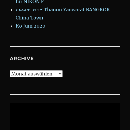
für NIKON F
ถนนเยาวราช Thanon Yaowarat BANGKOK
China Town
Ko Jum 2020
ARCHIVE
Archive
Video-
Player