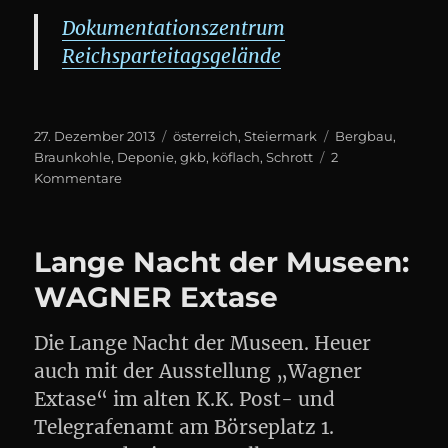
Dokumentationszentrum
Reichsparteitagsgelände
Posted
Categories
Tags
27. Dezember 2013
österreich
,
Steiermark
Bergbau
,
on
Braunkohle
,
Deponie
,
gkb
,
köflach
,
Schrott
2
zu
Kommentare
Was
vom
Graz-
Lange Nacht der Museen:
Köflacher-
Bergbau
WAGNER Extase
übrig
blieb
Die Lange Nacht der Museen. Heuer
auch mit der Ausstellung „Wagner
Extase“ im alten K.K. Post- und
Telegrafenamt am Börseplatz 1.