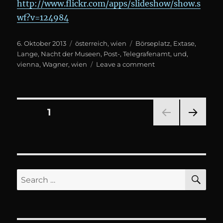
http://www.flickr.com/apps/slideshow/show.s
wf?v=124984
Posted
Categories
Tags
6. Oktober 2013
österreich
,
wien
Börseplatz
,
Extase
,
on
Lange
,
Nacht der Museen
,
Post-
,
Telegrafenamt
,
und
,
on
vienna
,
Wagner
,
wien
Leave a comment
Lange
Nacht
der
Museen:
Seitennummerierung
PAGE
1
WAGNER
Extase
NEXT
der
PAG
E
Beiträge
SE
Search
for: