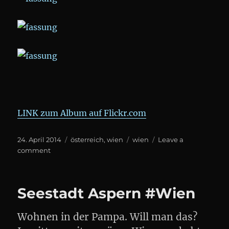
LINK zum Album auf Flickr.com
Posted
Categories
Tags
24. April 2014
österreich
,
wien
wien
Leave a
on
on
comment
FASSUNG
Seestadt Aspern #Wien
Wohnen in der Pampa. Will man das?