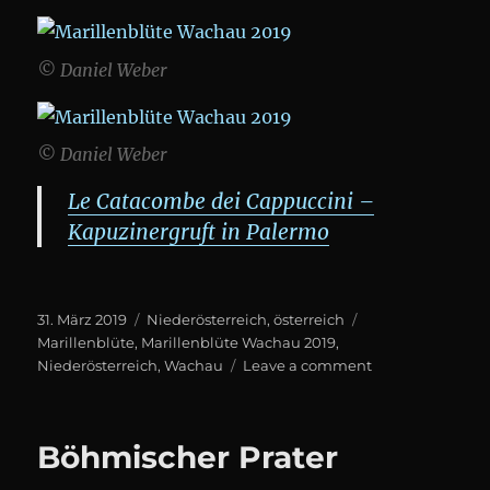
© Daniel Weber
© Daniel Weber
Le Catacombe dei Cappuccini –
Kapuzinergruft in Palermo
Posted
Categories
Tags
31. März 2019
Niederösterreich
,
österreich
on
Marillenblüte
,
Marillenblüte Wachau 2019
,
on
Niederösterreich
,
Wachau
Leave a comment
Marillenblüte
Wachau
Böhmischer Prater