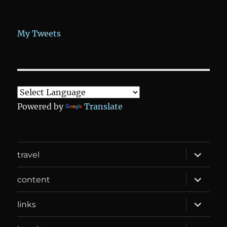
My Tweets
Powered by
Translate
expand
travel
child
menu
expand
content
child
menu
expand
links
child
menu
expand