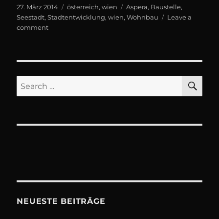
Posted
Categories
Tags
27. März 2014
österreich
,
wien
Aspera
,
Baustelle
,
on
Seestadt
,
Stadtentwicklung
,
wien
,
Wohnbau
Leave a
on
comment
Seestadt
Aspern
#Wien
SE
Search
for:
NEUESTE BEITRÄGE