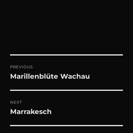
Beitrags-
PREVIOUS
Navigation
Marillenblüte Wachau
Previous
post:
NEXT
Marrakesch
Next
post: