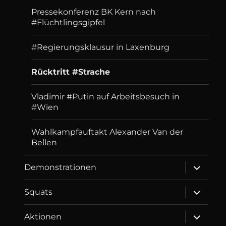
Pressekonferenz BK Kern nach
#Flüchtlingsgipfel
#Regierungsklausur in Laxenburg
Rücktritt #Strache
Vladimir #Putin auf Arbeitsbesuch in
#Wien
Wahlkampfauftakt Alexander Van der
Bellen
expand
Demonstrationen
child
menu
expand
Squats
child
menu
expand
Aktionen
child