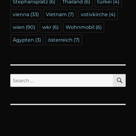
Stephansplatz
(6)
Thailand
(6)
türkei
(4)
vienna
(33)
Vietnam
(7)
votivkirche
(4)
wien
(90)
wkr
(6)
Wohnmobil
(6)
Ägypten
(3)
österreich
(7)
SE
Search
for: