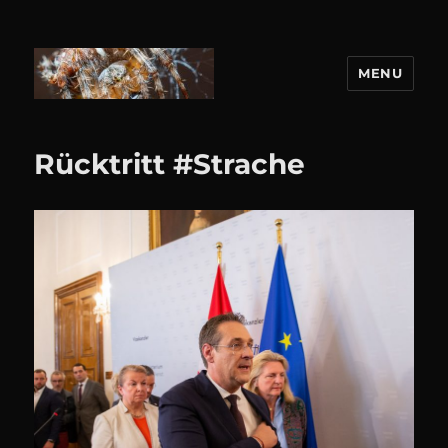
MENU
DANIEL WEBER
Rücktritt #Strache