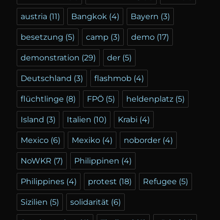
austria
(11)
Bangkok
(4)
Bayern
(3)
besetzung
(5)
camp
(3)
demo
(17)
demonstration
(29)
der
(5)
Deutschland
(3)
flashmob
(4)
flüchtlinge
(8)
FPÖ
(5)
heldenplatz
(5)
Island
(3)
Italien
(10)
Krabi
(4)
Mexico
(6)
Mexiko
(4)
noborder
(4)
NoWKR
(7)
Philippinen
(4)
Philippines
(4)
protest
(18)
Refugee
(5)
Sizilien
(5)
solidarität
(6)