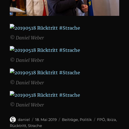
© Daniel Weber
© Daniel Weber
© Daniel Weber
© Daniel Weber
Author
Posted
Categories
Tags
daniel
18. Mai 2019
Beiträge
,
Politik
FPÖ
,
Ibiza
,
on
Rücktritt
,
Strache