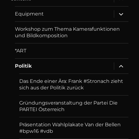
child
menu
expand
Equip­ment
child
menu
Workshop zum Thema Kamerafunktionen
und Bildkomposition
*ART
expand
Politik
child
menu
Das Ende einer Ära: Frank #Stronach zieht
sich aus der Politik zurück
Gründungsveranstaltung der Partei Die
PARTEI Österreich
Präsentation Wahlplakate Van der Bellen
#bpw16 #vdb