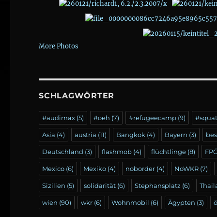
More Photos
SCHLAGWÖRTER
#audimax
(5)
#oeh
(7)
#refugeecamp
(9)
#squa
Asia
(4)
austria
(11)
Bangkok
(4)
Bayern
(3)
be
Deutschland
(3)
flashmob
(4)
flüchtlinge
(8)
FP
Mexico
(6)
Mexiko
(4)
noborder
(4)
NoWKR
(7)
Sizilien
(5)
solidarität
(6)
Stephansplatz
(6)
Thai
wien
(90)
wkr
(6)
Wohnmobil
(6)
Ägypten
(3)
ö