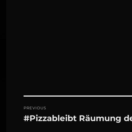
Beitrags-
PREVIOUS
Navigation
#Pizzableibt Räumung de
Previous
post: