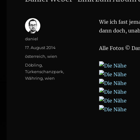
Wie ich fast je
dann doch, unab
Author
daniel
Posted
17. August 2014
Alle Fotos © Da
on
Categories
österreich
,
wien
Tags
Döbling
,
Türkenschanzpark
,
Währing
,
wien