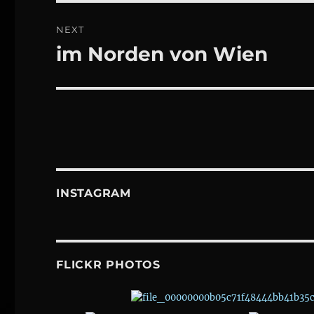
NEXT
im Norden von Wien
Next
post:
INSTAGRAM
FLICKR PHOTOS