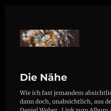
1160 Wien
DANIEL WEBER
Die Nähe
Wie ich fast jemandem absichtl
dann doch, unabsichtlich, aus d
Daniel Weber Link zum Album a