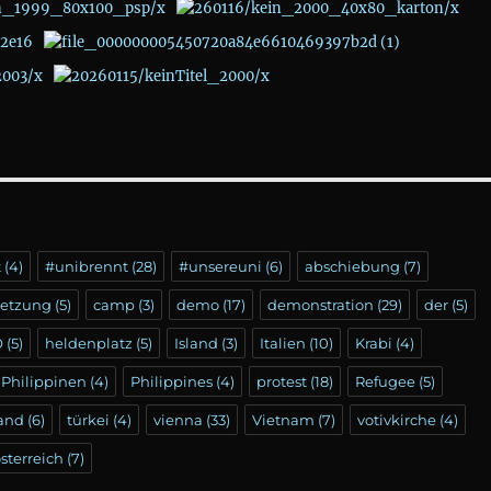
t
(4)
#unibrennt
(28)
#unsereuni
(6)
abschiebung
(7)
setzung
(5)
camp
(3)
demo
(17)
demonstration
(29)
der
(5)
Ö
(5)
heldenplatz
(5)
Island
(3)
Italien
(10)
Krabi
(4)
Philippinen
(4)
Philippines
(4)
protest
(18)
Refugee
(5)
land
(6)
türkei
(4)
vienna
(33)
Vietnam
(7)
votivkirche
(4)
sterreich
(7)