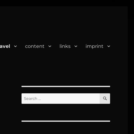
ravel
content
links
imprint
SEARCH
Search
for: