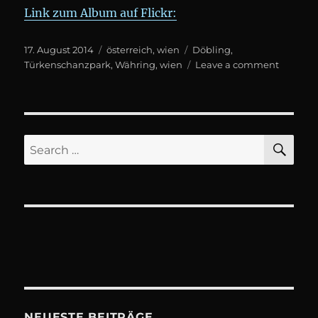
Link zum Album auf Flickr:
Posted
Categories
Tags
17. August 2014
österreich
,
wien
Döbling
,
on
on
Türkenschanzpark
,
Währing
,
wien
Leave a comment
Die
Nähe
SE
Search
for:
NEUESTE BEITRÄGE