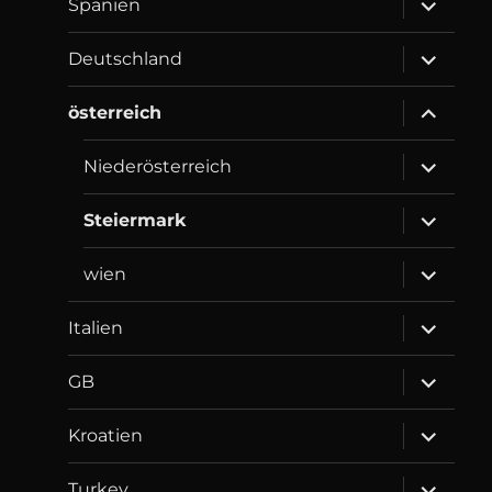
Spanien
child
menu
expand
Deutschland
child
menu
expand
österreich
child
menu
expand
Niederösterreich
child
menu
expand
Steiermark
child
menu
expand
wien
child
menu
expand
Italien
child
menu
expand
GB
child
menu
expand
Kroatien
child
menu
expand
Turkey