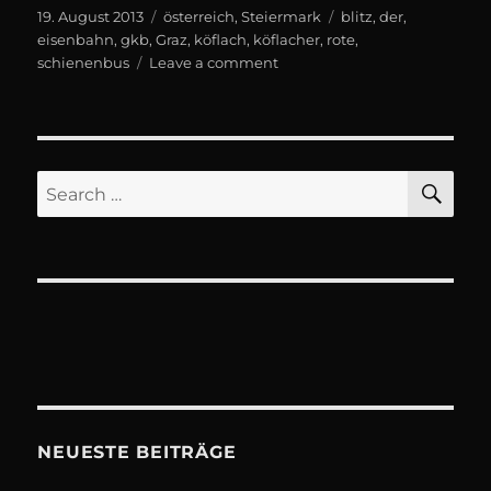
Posted
Categories
Tags
19. August 2013
österreich
,
Steiermark
blitz
,
der
,
on
eisenbahn
,
gkb
,
Graz
,
köflach
,
köflacher
,
rote
,
on
schienenbus
Leave a comment
Der
Rote
Blitz
SE
Search
for:
NEUESTE BEITRÄGE