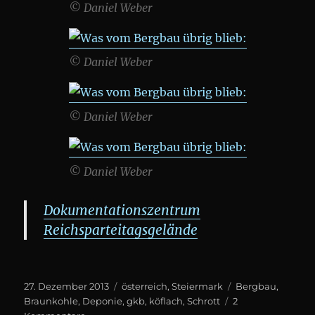
© Daniel Weber
© Daniel Weber
© Daniel Weber
© Daniel Weber
Dokumentationszentrum
Reichsparteitagsgelände
Posted
Categories
Tags
27. Dezember 2013
österreich
,
Steiermark
Bergbau
,
on
Braunkohle
,
Deponie
,
gkb
,
köflach
,
Schrott
2
zu