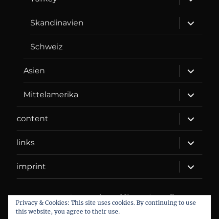
child
menu
expand
Skandinavien
child
menu
Schweiz
expand
Asien
child
menu
expand
Mittelamerika
child
menu
expand
content
child
menu
expand
links
child
menu
expand
imprint
child
menu
DANIEL WEBER
Datenschutzerklärung
Proudly
Privacy & Cookies: This site uses cookies. By continuing to use
powered by WordPress
this website, you agree to their use.