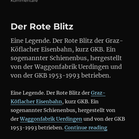
Kommentare
Was
vom
Graz-
Der Rote Blitz
Köflacher-
Bergbau
übrig
Eine Legende. Der Rote Blitz der Graz-
blieb
Köflacher Eisenbahn, kurz GKB. Ein
sogenannter Schienenbus, hergestellt
von der Waggonfabrik Uerdingen und
von der GKB 1953-1993 betrieben.
Eine Legende. Der Rote Blitz der
Graz-
Köflacher Eisenbahn
, kurz GKB. Ein
sogenannter Schienenbus, hergestellt von
der
Waggonfabrik Uerdingen
und von der GKB
„Der Rote Bl
1953-1993 betrieben.
Continue reading