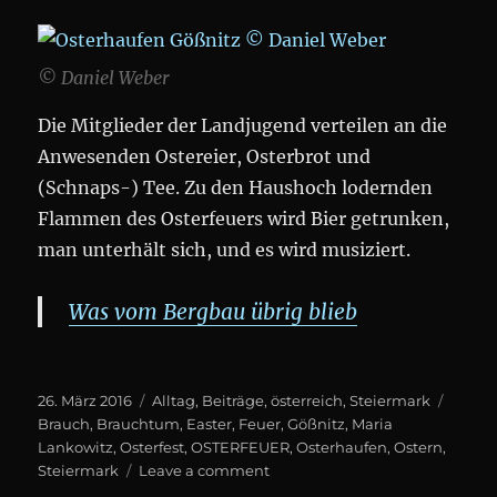
© Daniel Weber
Die Mitglieder der Landjugend verteilen an die
Anwesenden Ostereier, Osterbrot und
(Schnaps-) Tee. Zu den Haushoch lodernden
Flammen des Osterfeuers wird Bier getrunken,
man unterhält sich, und es wird musiziert.
Was vom Bergbau übrig blieb
Posted
Categories
Tags
26. März 2016
Alltag
,
Beiträge
,
österreich
,
Steiermark
on
Brauch
,
Brauchtum
,
Easter
,
Feuer
,
Gößnitz
,
Maria
Lankowitz
,
Osterfest
,
OSTERFEUER
,
Osterhaufen
,
Ostern
,
on
Steiermark
Leave a comment
Osterhaufen