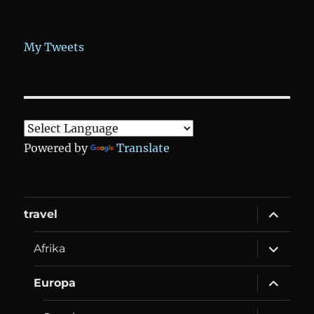
My Tweets
Powered by
Translate
expand
travel
child
menu
expand
Afrika
child
menu
expand
Europa
child
menu
expand