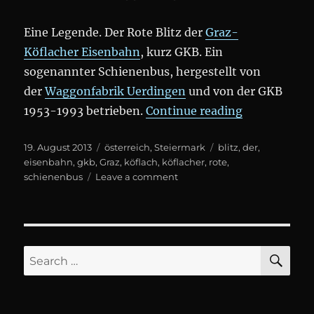
Eine Legende. Der Rote Blitz der
Graz-
Köflacher Eisenbahn
, kurz GKB. Ein
sogenannter Schienenbus, hergestellt von
der
Waggonfabrik Uerdingen
und von der GKB
„Der Rote Bl
1953-1993 betrieben.
Continue reading
Posted
Categories
Tags
19. August 2013
österreich
,
Steiermark
blitz
,
der
,
on
eisenbahn
,
gkb
,
Graz
,
köflach
,
köflacher
,
rote
,
on
schienenbus
Leave a comment
Der
Rote
Blitz
SE
Search
for: