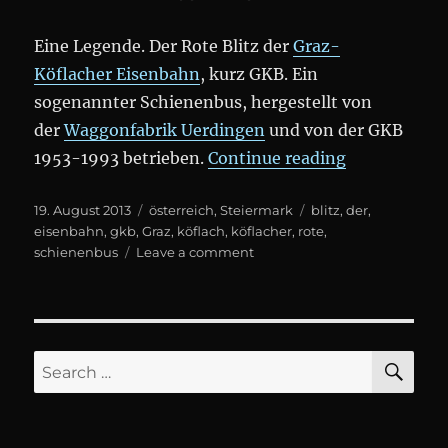
Eine Legende. Der Rote Blitz der
Graz-
Köflacher Eisenbahn
, kurz GKB. Ein
sogenannter Schienenbus, hergestellt von
der
Waggonfabrik Uerdingen
und von der GKB
„Der Rote Bl
1953-1993 betrieben.
Continue reading
Posted
Categories
Tags
19. August 2013
österreich
,
Steiermark
blitz
,
der
,
on
eisenbahn
,
gkb
,
Graz
,
köflach
,
köflacher
,
rote
,
on
schienenbus
Leave a comment
Der
Rote
Blitz
SE
Search
for: