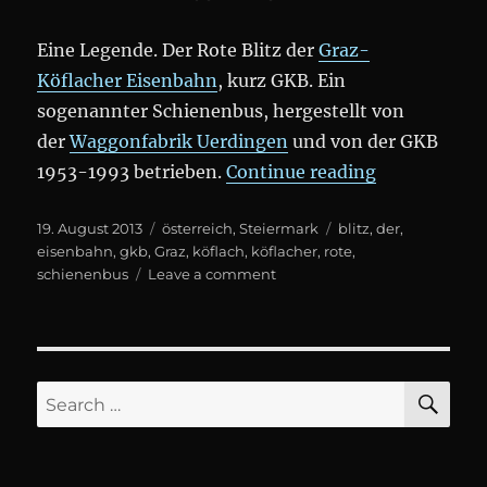
Eine Legende. Der Rote Blitz der
Graz-
Köflacher Eisenbahn
, kurz GKB. Ein
sogenannter Schienenbus, hergestellt von
der
Waggonfabrik Uerdingen
und von der GKB
„Der Rote Bl
1953-1993 betrieben.
Continue reading
Posted
Categories
Tags
19. August 2013
österreich
,
Steiermark
blitz
,
der
,
on
eisenbahn
,
gkb
,
Graz
,
köflach
,
köflacher
,
rote
,
on
schienenbus
Leave a comment
Der
Rote
Blitz
SE
Search
for: