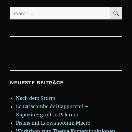
SE
Search
for:
NEUESTE BEITRÄGE
Nach dem Sturm
Le Catacombe dei Cappuccini –
Kapuzinergruft in Palermo
Praxis mit Laowa 100mm Macro
Workshop zum Thema Kamerafunktionen