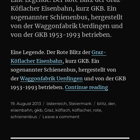
blieb
Köflacher Eisenbahn, kurz GKB. Ein
sogenannter Schienenbus, hergestellt
von der Waggonfabrik Uerdingen und
von der GKB 1953-1993 betrieben.
Eine Legende. Der Rote Blitz der
Graz-
Köflacher Eisenbahn
, kurz GKB. Ein
sogenannter Schienenbus, hergestellt von
der
Waggonfabrik Uerdingen
und von der GKB
„Der Rote Bl
1953-1993 betrieben.
Continue reading
Posted
Categories
Tags
19. August 2013
österreich
,
Steiermark
blitz
,
der
,
on
eisenbahn
,
gkb
,
Graz
,
köflach
,
köflacher
,
rote
,
on
schienenbus
Leave a comment
Der
Rote
Blitz