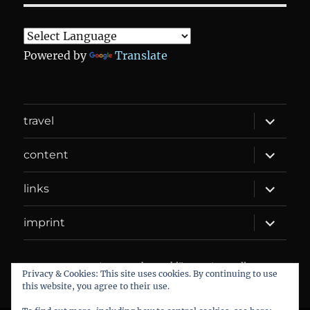
Powered by
Translate
expand
travel
child
menu
expand
content
child
menu
expand
links
child
menu
expand
imprint
child
menu
DANIEL WEBER
Datenschutzerklärung
Proudly
Privacy & Cookies: This site uses cookies. By continuing to use
powered by WordPress
this website, you agree to their use.