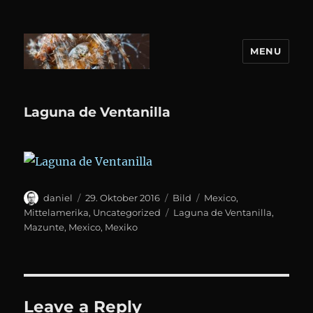
MENU
DANIEL WEBER
Laguna de Ventanilla
Author
Posted
Format
Categories
daniel
29. Oktober 2016
Bild
Mexico
,
on
Tags
Mittelamerika
,
Uncategorized
Laguna de Ventanilla
,
Mazunte
,
Mexico
,
Mexiko
Leave a Reply