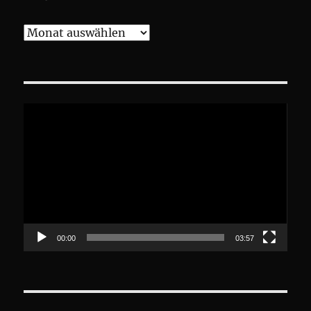
Archive
Video-
Player
00:00
03:57