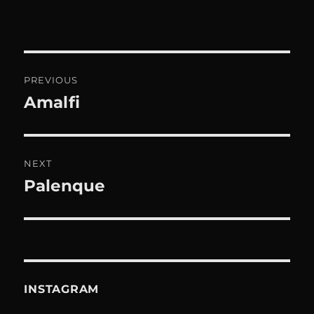
Beitrags-
PREVIOUS
Navigation
Amalfi
Previous
post:
NEXT
Palenque
Next
post:
INSTAGRAM