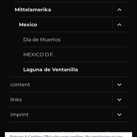
menu
expand
Mittelamerika
child
menu
expand
Mexico
child
menu
Día de Muertos
MEXICO D.F.
Laguna de Ventanilla
expand
content
child
menu
expand
links
child
menu
expand
imprint
child
menu
DANIEL WEBER
Datenschutzerklärung
Proudly
Privacy & Cookies: This site uses cookies. By continuing to use