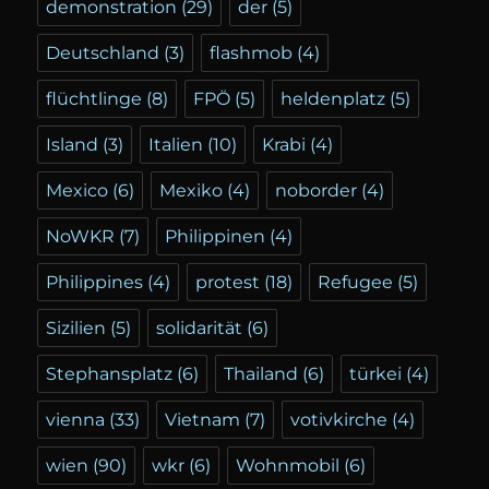
demonstration
(29)
der
(5)
Deutschland
(3)
flashmob
(4)
flüchtlinge
(8)
FPÖ
(5)
heldenplatz
(5)
Island
(3)
Italien
(10)
Krabi
(4)
Mexico
(6)
Mexiko
(4)
noborder
(4)
NoWKR
(7)
Philippinen
(4)
Philippines
(4)
protest
(18)
Refugee
(5)
Sizilien
(5)
solidarität
(6)
Stephansplatz
(6)
Thailand
(6)
türkei
(4)
vienna
(33)
Vietnam
(7)
votivkirche
(4)
wien
(90)
wkr
(6)
Wohnmobil
(6)