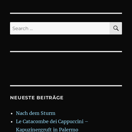
Gößnitz
SE
Search
for:
NEUESTE BEITRÄGE
Nach dem Sturm
Le Catacombe dei Cappuccini –
Kapuzinergruft in Palermo