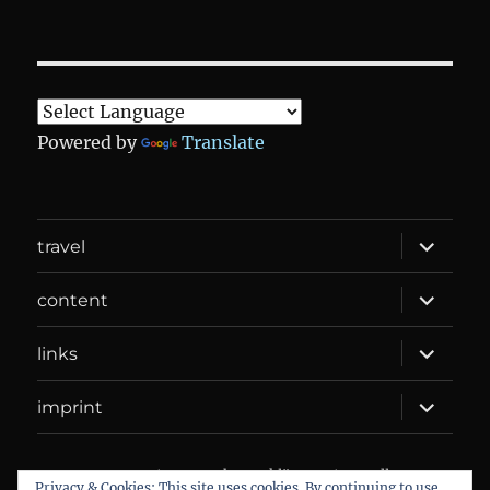
Powered by
Translate
expand
travel
child
menu
expand
content
child
menu
expand
links
child
menu
expand
imprint
child
menu
DANIEL WEBER
Datenschutzerklärung
Proudly
Privacy & Cookies: This site uses cookies. By continuing to use