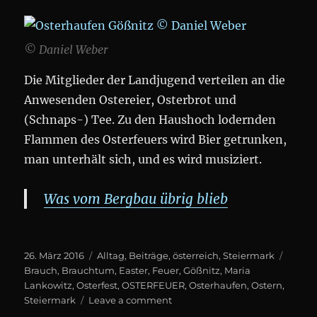
© Daniel Weber
Die Mitglieder der Landjugend verteilen an die
Anwesenden Ostereier, Osterbrot und
(Schnaps-) Tee. Zu den Haushoch lodernden
Flammen des Osterfeuers wird Bier getrunken,
man unterhält sich, und es wird musiziert.
Was vom Bergbau übrig blieb
Posted
Categories
Tags
26. März 2016
Alltag
,
Beiträge
,
österreich
,
Steiermark
on
Brauch
,
Brauchtum
,
Easter
,
Feuer
,
Gößnitz
,
Maria
Lankowitz
,
Osterfest
,
OSTERFEUER
,
Osterhaufen
,
Ostern
,
on
Steiermark
Leave a comment
Osterhaufen