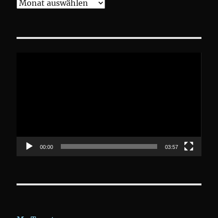
Archive
Video-
Player
00:00
03:57