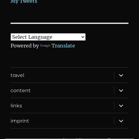
My Tweets
Powered by
Translate
expand
travel
child
menu
expand
content
child
menu
expand
links
child
menu
expand
imprint
child
menu