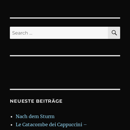
Dehnenpark
SE
Search
for:
NEUESTE BEITRÄGE
Nach dem Sturm
Le Catacombe dei Cappuccini –