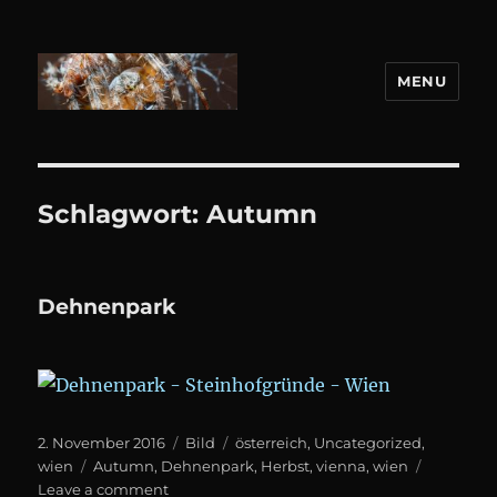
MENU
DANIEL WEBER
Schlagwort:
Autumn
Dehnenpark
Posted
Format
Categories
2. November 2016
Bild
österreich
,
Uncategorized
,
on
Tags
wien
Autumn
,
Dehnenpark
,
Herbst
,
vienna
,
wien
on
Leave a comment