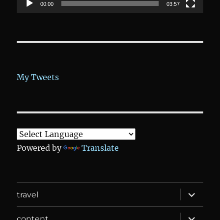
00:00
03:57
My Tweets
Powered by
Translate
expand
travel
child
menu
expand
content