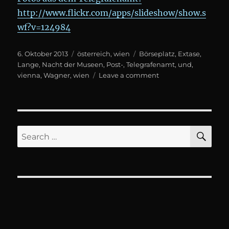
http://www.flickr.com/apps/slideshow/show.s
wf?v=124984
Posted
Categories
Tags
6. Oktober 2013
österreich
,
wien
Börseplatz
,
Extase
,
on
Lange
,
Nacht der Museen
,
Post-
,
Telegrafenamt
,
und
,
on
vienna
,
Wagner
,
wien
Leave a comment
Lange
Nacht
der
Museen:
WAGNER
SE
Search
Extase
for: