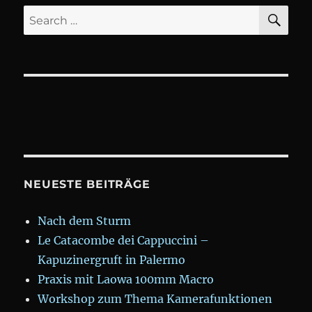
Familie
SE
Search
gehören
for:
zu
uns
#abschiebung
#ausmitraus
#noborder
NEUESTE BEITRÄGE
Nach dem Sturm
Le Catacombe dei Cappuccini –
Kapuzinergruft in Palermo
Praxis mit Laowa 100mm Macro
Workshop zum Thema Kamerafunktionen