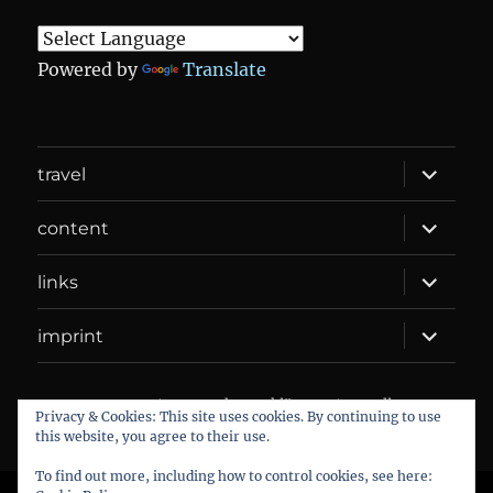
Powered by
Translate
expand
travel
child
menu
expand
content
child
menu
expand
links
child
menu
expand
imprint
child
menu
DANIEL WEBER
Datenschutzerklärung
Proudly
Privacy & Cookies: This site uses cookies. By continuing to use
powered by WordPress
this website, you agree to their use.
To find out more, including how to control cookies, see here: