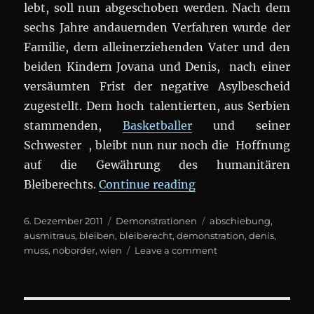
lebt, soll nun abgeschoben werden. Nach dem
sechs Jahre andauernden Verfahren wurde der
Familie, dem alleinerziehenden Vater und den
beiden Kindern Jovana und Denis, nach einer
versäumten Frist der negative Asylbescheid
zugestellt. Dem hoch talentierten, aus Serbien
stammenden,
Basketballer
und seiner
Schwester , bleibt nun nur noch die Hoffnung
auf die Gewährung des humanitären
„Demo: Denis und se
Bleiberechts.
Continue reading
Posted
Categories
Tags
6. Dezember 2011
Demonstrationen
abschiebung
,
on
ausmitraus
,
bleiben
,
bleiberecht
,
demonstration
,
denis
,
on
muss
,
noborder
,
wien
Leave a comment
Demo:
Denis
und
seine