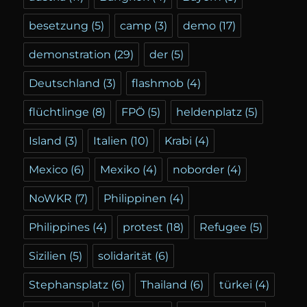
besetzung
(5)
camp
(3)
demo
(17)
demonstration
(29)
der
(5)
Deutschland
(3)
flashmob
(4)
flüchtlinge
(8)
FPÖ
(5)
heldenplatz
(5)
Island
(3)
Italien
(10)
Krabi
(4)
Mexico
(6)
Mexiko
(4)
noborder
(4)
NoWKR
(7)
Philippinen
(4)
Philippines
(4)
protest
(18)
Refugee
(5)
Sizilien
(5)
solidarität
(6)
Stephansplatz
(6)
Thailand
(6)
türkei
(4)