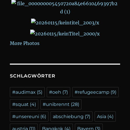
More Photos
SCHLAGWÖRTER
#audimax
(5)
#oeh
(7)
#refugeecamp
(9)
#squat
(4)
#unibrennt
(28)
#unsereuni
(6)
abschiebung
(7)
Asia
(4)
austria
(11)
Bangkok
(4)
Bayern
(3)