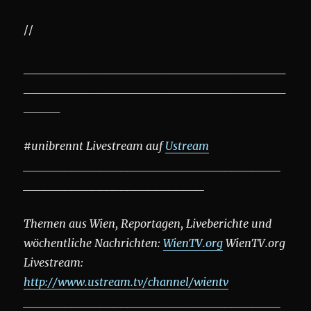
//
_____________________________
_____________________________
____
#unibrennt Livestream auf
Ustream
_____________________________________
__________________________
Themen aus Wien, Reportagen, Liveberichte und
wöchentliche Nachrichten:
WienTV.org
WienTV.org
Livestream:
http://www.ustream.tv/channel/wientv
_____________________________________