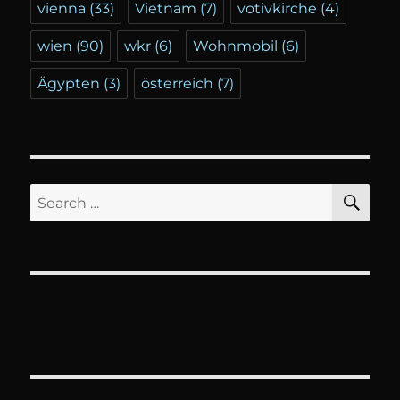
vienna
(33)
Vietnam
(7)
votivkirche
(4)
wien
(90)
wkr
(6)
Wohnmobil
(6)
Ägypten
(3)
österreich
(7)
SE
Search
for: