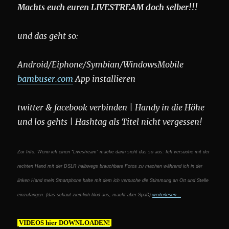
Machts euch euren LIVESTREAM doch selber!!!
und das geht so:
Android/Eiphone/Symbian/WindowsMobile
bambuser.com
App installieren
twitter & facebook verbinden | Handy in die Höhe
und los gehts | Hashtag als Titel nicht vergessen!
Zur Info: Wenn ich einen “Livestream” mache dann sieht das so aus: Ich versuche mit der
rechten Hand mit der DSLR halbwegs brauchbare Fotos zu machen während ich in der
linken Hand mein Smartphone halte mit dem ich versuche die Stimmung an Ort und Stelle
einzufangen. (das schaut ziemlich blöd aus, macht aber Spaß)
weiterlesen…
VIDEOS hier DOWNLOADEN!