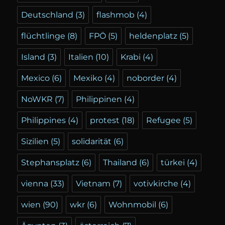
Deutschland
(3)
flashmob
(4)
flüchtlinge
(8)
FPÖ
(5)
heldenplatz
(5)
Island
(3)
Italien
(10)
Krabi
(4)
Mexico
(6)
Mexiko
(4)
noborder
(4)
NoWKR
(7)
Philippinen
(4)
Philippines
(4)
protest
(18)
Refugee
(5)
Sizilien
(5)
solidarität
(6)
Stephansplatz
(6)
Thailand
(6)
türkei
(4)
vienna
(33)
Vietnam
(7)
votivkirche
(4)
wien
(90)
wkr
(6)
Wohnmobil
(6)