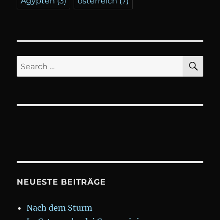
Ägypten
(3)
österreich
(7)
SE
Search
for:
NEUESTE BEITRÄGE
Nach dem Sturm