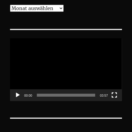
Archive
Video-
Player
00:00
03:57