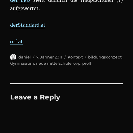
der FPÖ
sieht dadurch die Hauptschulen (?)
aufgewertet.
derStandard.at
orf.at
Author
Posted
Categories
Tags
daniel
7. Jänner 2011
Kontext
bildungskonzept
,
on
Gymnasium
,
neue mittelschule
,
övp
,
pröll
Leave a Reply