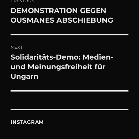
PREVIOUS
Navigation
DEMONSTRATION GEGEN
Previous
post:
OUSMANES ABSCHIEBUNG
NEXT
Solidaritäts-Demo: Medien-
Next
post:
und Meinungsfreiheit für
Ungarn
INSTAGRAM