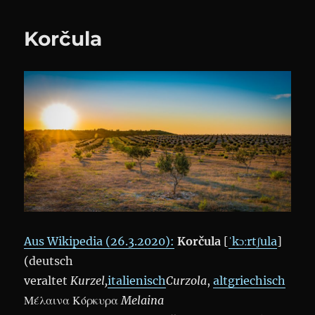
#WM201
in
Korčula
#Wien
Ottakrin
Aus Wikipedia (26.3.2020):
Korčula
[
ˈkɔːrtʃula
]
(deutsch
veraltet
Kurzel,
italienisch
Curzola
,
altgriechisch
Μέλαινα Κόρκυρα
Melaina