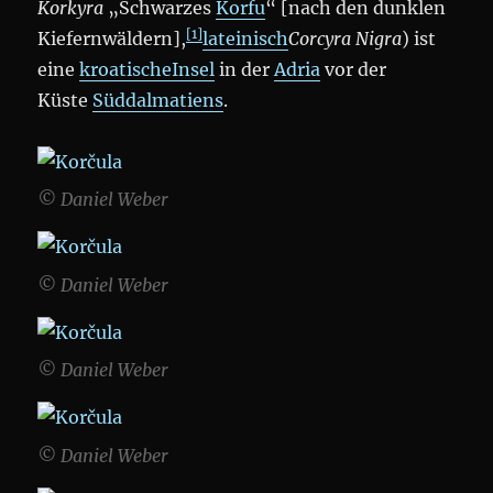
Korkyra
„Schwarzes
Korfu
“ [nach den dunklen
[1]
Kiefernwäldern],
lateinisch
Corcyra Nigra
) ist
eine
kroatische
Insel
in der
Adria
vor der
Küste
Süddalmatiens
.
© Daniel Weber
© Daniel Weber
© Daniel Weber
© Daniel Weber