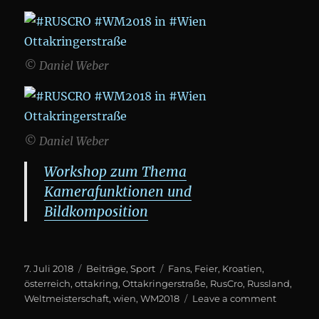
© Daniel Weber
© Daniel Weber
Workshop zum Thema
Kamerafunktionen und
Bildkomposition
Posted
Categories
Tags
7. Juli 2018
Beiträge
,
Sport
Fans
,
Feier
,
Kroatien
,
on
österreich
,
ottakring
,
Ottakringerstraße
,
RusCro
,
Russland
,
on
Weltmeisterschaft
,
wien
,
WM2018
Leave a comment
#RUSCR