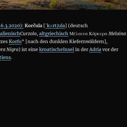
26.3.2020):
Korčula
[
ˈkɔːrtʃula
] (deutsch
talienisch
Curzola
,
altgriechisch
Μέλαινα Κόρκυρα
Melaina
rzes
Korfu
“ [nach den dunklen Kiefernwäldern],
yra Nigra
) ist eine
kroatische
Insel
in der
Adria
vor der
tiens
.