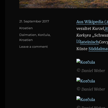
Posted
21. September 2017
Aus Wikipedia (
on
Categories
Kroatien
veraltet
Kurzel,
i
Tags
Dalmatien
,
Korčula
,
Korkyra
„Schwa
Kroatien
[1]
lateinisch
Corc
on
Leave a comment
Küste
Süddalma
Korčula
© Daniel Weber
© Daniel Weber
© Daniel Weber