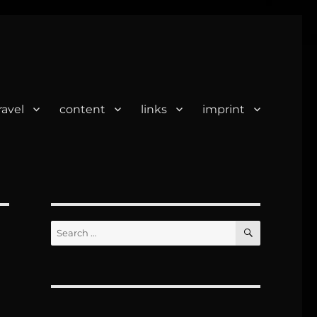
ravel
content
links
imprint
SEARCH
Search
for: