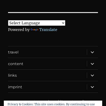
Powered by
Translate
expand
travel
child
menu
expand
content
child
menu
expand
links
child
menu
expand
imprint
child
menu
DANIEL WEBER
Datenschutzerklärung
Proudly
Privacy & Cookies: This site uses cookies. By continuing to use