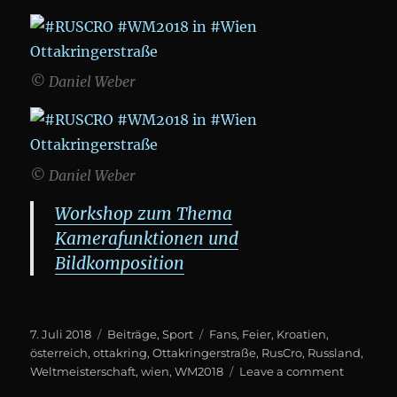
© Daniel Weber
© Daniel Weber
Workshop zum Thema
Kamerafunktionen und
Bildkomposition
Posted
Categories
Tags
7. Juli 2018
Beiträge
,
Sport
Fans
,
Feier
,
Kroatien
,
on
österreich
,
ottakring
,
Ottakringerstraße
,
RusCro
,
Russland
,
on
Weltmeisterschaft
,
wien
,
WM2018
Leave a comment
#RUSCR