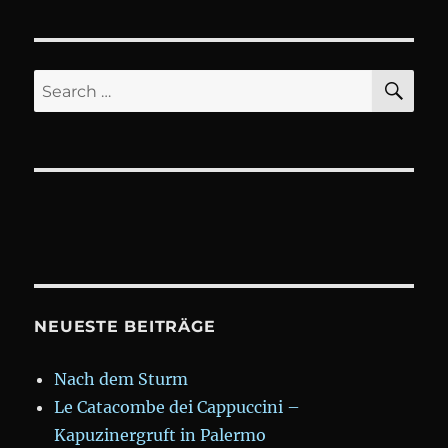
#WM201
in
#Wien
Ottakrin
SE
Search
for:
NEUESTE BEITRÄGE
Nach dem Sturm
Le Catacombe dei Cappuccini –
Kapuzinergruft in Palermo