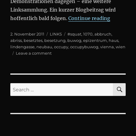
Demonstrationen dagegen – eine weitere
Linksammlung. Ein kurzer Blogbeitrag wird
„Linksam
hoffentlich bald folgen.
Continue reading
Posted
Categories
Tags
2. November 2011
LINKS
#squat
,
1070
,
abbruch
,
on
abriss
,
besetztes
,
besetzung
,
buwog
,
epizentrum
,
haus
,
lindengasse
,
neubau
,
occupy
,
occupybuwog
,
vienna
,
wien
on
Leave a comment
Linksammlung
#EPIZENTRUM
SE
Search
for: