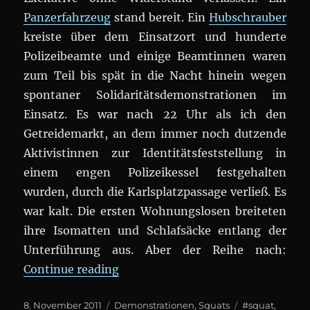
Panzerfahrzeug
stand bereit. Ein
Hubschrauber
kreiste über dem Einsatzort und hunderte
Polizeibeamte und einige Beamtinnen waren
zum Teil bis spät in die Nacht hinein wegen
spontaner Solidaritätsdemonstrationen im
Einsatz. Es war nach 22 Uhr als ich den
Getreidemarkt, an dem immer noch dutzende
Aktivistinnen zur Identitätsfeststellung in
einem engen Polizeikessel festgehalten
wurden, durch die Karlsplatzpassage verließ. Es
war kalt. Die ersten Wohnungslosen breiteten
ihre Isomatten und Schlafsäcke entlang der
Unterführung aus. Aber der Reihe nach:
„Tag der Räumung des #Epizentr
Continue reading
Posted
Categories
Tags
8. November 2011
Demonstrationen
,
Squats
#squat
,