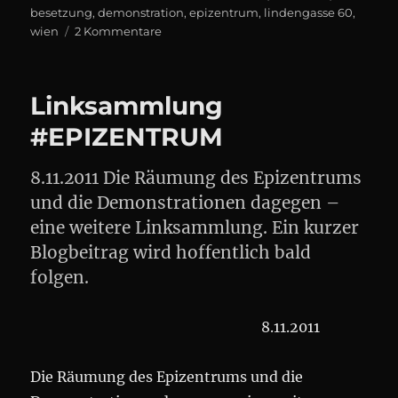
on
besetzung
,
demonstration
,
epizentrum
,
lindengasse 60
,
zu
wien
2 Kommentare
Tag
der
Räumung
Linksammlung
des
#Epizentrum
#EPIZENTRUM
8.11.2011 Die Räumung des Epizentrums
und die Demonstrationen dagegen –
eine weitere Linksammlung. Ein kurzer
Blogbeitrag wird hoffentlich bald
folgen.
8.11.2011
Die Räumung des Epizentrums und die