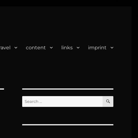
ravel
content
links
imprint
SEARCH
Search
for: