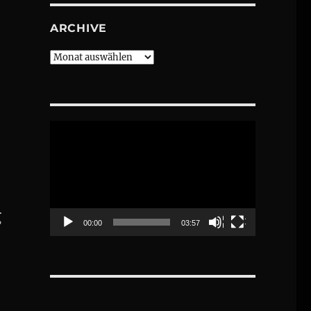
ARCHIVE
Archive
Video-
Player
g
00:00
03:57
es #HAUSDOEBLING“