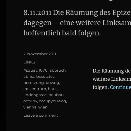
8.11.2011 Die Räumung des Epiz
dagegen – eine weitere Linksam
hoffentlich bald folgen.
Posted
2. November 2011
on
Categories
LINKS
Tags
#squat
,
1070
,
abbruch
,
Die Räumung de
abriss
,
besetztes
,
weitere Linksam
besetzung
,
buwog
,
folgen.
Continue
epizentrum
,
haus
,
lindengasse
,
neubau
,
occupy
,
occupybuwog
,
vienna
,
wien
on
Leave a comment
Linksammlung
#EPIZENTRUM