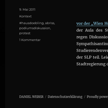
Posted
9. Mai 2011
on
Categories
Kontext
Tags
#hausdoebling
,
abriss
,
vor der „Wien H
podiumsdiskussion
,
der Aula des S
protest
regen Diskussi
zu
1 Kommentar
Sympathisantin
Podiumsdiskussion
zum
Studierendenver
geplanten
der SLP teil. L
Abriss
Stadtregierung 
des
#HAUSDOEBLING
DANIEL WEBER
Datenschutzerklärung
Proudly powe