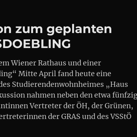
on zum geplanten
USDOEBLING
dem Wiener Rathaus und einer
ng“ Mitte April fand heute eine
a des Studierendenwohnheimes „Haus
skussion nahmen neben den etwa fünfzi
tinnen Vertreter der ÖH, der Grünen,
ertreterinnen der GRAS und des VSStÖ
sdiskussion zum geplanten Abriss d