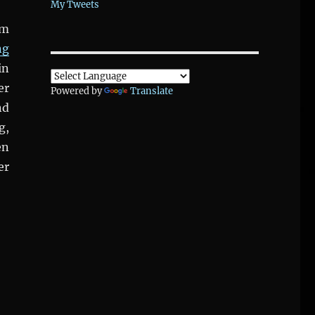
My Tweets
em
ng
in
er
Powered by
Translate
nd
g,
en
er
sion zum geplanten Abriss des #HAUSDOEBLING“