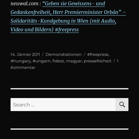
neuwal.com :
“Geben sie Gewissens- und
Gedankenfreiheit, Herr Premierminister Orbán” –
Solidaritäts-Kundgebung in Wien (mit Audio,
Video und Bildern) #freepress
Posted
Categories
Tags
14. Jänner 2011
Demonstrationen
#freepress
,
on
#hungary
,
#ungarn
,
fidesz
,
magyar
,
pressefreiheit
1
zu
Kommentar
Solidaritäts-
Demo:
Medien-
und
Meinungsfreiheit
SE
Search
für
for:
Ungarn