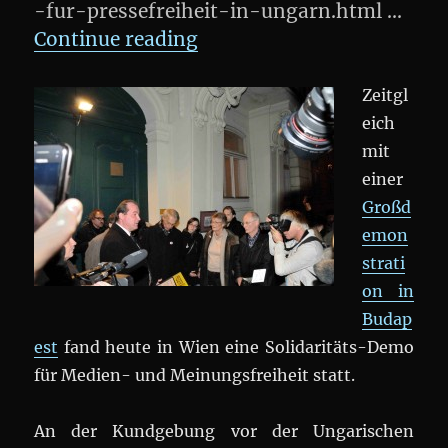
-fur-pressefreiheit-in-ungarn.html …
„Solidaritäts-Demo: Medi
Continue reading
Zeitgl
eich
mit
einer
Großd
emon
strati
on in
Budap
est
fand heute in Wien eine Solidaritäts-Demo
für Medien- und Meinungsfreiheit statt.
An der Kundgebung vor der Ungarischen