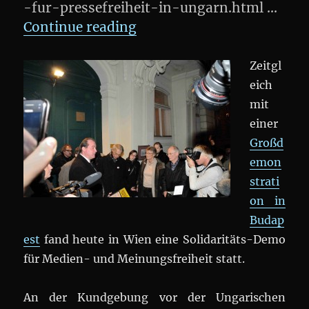
-fur-pressefreiheit-in-ungarn.html …
„Solidaritäts-Demo: Medi
Continue reading
Zeitgl
eich
mit
einer
Großd
emon
strati
on in
Budap
est
fand heute in Wien eine Solidaritäts-Demo
für Medien- und Meinungsfreiheit statt.
An der Kundgebung vor der Ungarischen