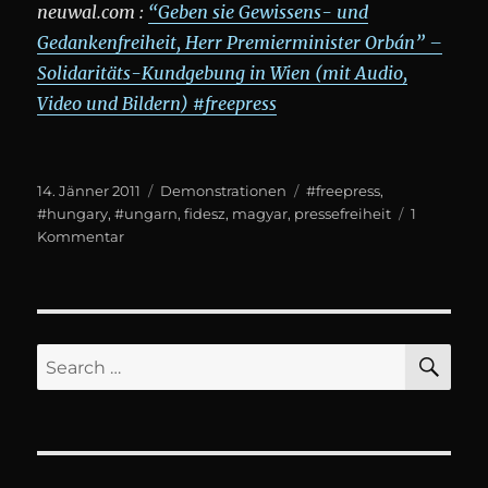
neuwal.com :
“Geben sie Gewissens- und
Gedankenfreiheit, Herr Premierminister Orbán” –
Solidaritäts-Kundgebung in Wien (mit Audio,
Video und Bildern) #freepress
Posted
Categories
Tags
14. Jänner 2011
Demonstrationen
#freepress
,
on
#hungary
,
#ungarn
,
fidesz
,
magyar
,
pressefreiheit
1
zu
Kommentar
Solidaritäts-
Demo:
Medien-
und
Meinungsfreiheit
SE
Search
für
for:
Ungarn