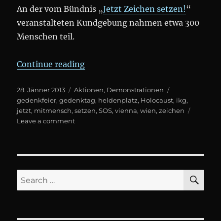
An der vom Bündnis „
Jetzt Zeichen setzen!
“
veranstalteten Kundgebung nahmen etwa 300
Menschen teil.
„“Jetzt Zeichen setzen” Holocau
Continue reading
Posted
Categories
Tags
28. Jänner 2013
Aktionen
,
Demonstrationen
on
gedenkfeier
,
gedenktag
,
heldenplatz
,
Holocaust
,
ikg
,
jetzt
,
mitmensch
,
setzen
,
SOS
,
vienna
,
wien
,
zeichen
on
Leave a comment
“Jetzt
Zeichen
setzen”
Holocaust-
Gedenkveranstaltung
SE
Search
am
for:
Heldenplatz
in
#wien