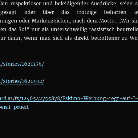
len respektloser und beleidigender Ausdrücke, seien s
 gesagt oder über das trotzige beharren a
nungen oder Markenzeichen, nach dem Motto: „Wir si
en das So!“ nur als unterschwellig rassistisch beurteil
ur dann, wenn man sich als direkt betroffener zu Wo
t/stories/1620176/
t/stories/1620912/
dard.at/fs/1246542755878/Eskimo-Werbung-regt-auf-I-
erat-prueft