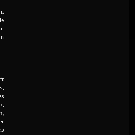
en
ie
uf
en
ft
s,
ss
n,
n,
er
as