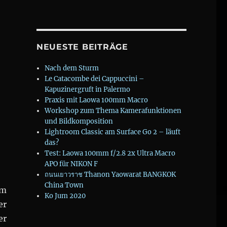
NEUESTE BEITRÄGE
Nach dem Sturm
Le Catacombe dei Cappuccini –
Kapuzinergruft in Palermo
Praxis mit Laowa 100mm Macro
Workshop zum Thema Kamerafunktionen
und Bildkomposition
h
Lightroom Classic am Surface Go 2 – läuft
das?
n Schokoladendessert“
Test: Laowa 100mm f/2.8 2x Ultra Macro
APO für NIKON F
ถนนเยาวราช Thanon Yaowarat BANGKOK
China Town
em
Ko Jum 2020
er
er