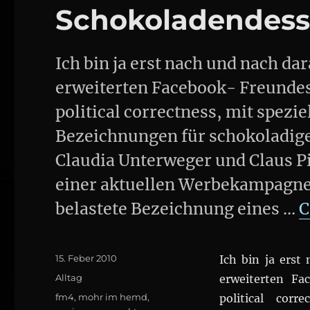
Schokoladendess
Ich bin ja erst nach und nach 
erweiterten Facebook- Freunde
political correctness, mit spezi
Bezeichnungen für schokoladige
Claudia Unterweger und Claus Pi
einer aktuellen Werbekampagne, 
belastete Bezeichnung eines …
C
Posted
15. Feber 2010
Ich bin ja ers
on
Categories
Alltag
erweiterten Fa
Tags
fm4
,
mohr im hemd
,
political corr