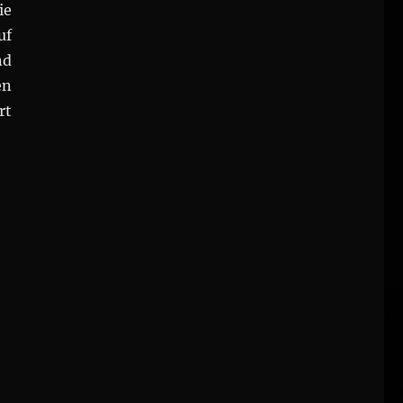
ie
uf
nd
en
rt