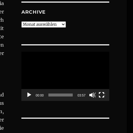
ia
er
ARCHIVE
ch
Archive
it
te
en
er
Video-
Player
nd
00:00
03:57
us
n,
er
ie