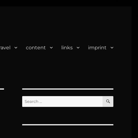
ravel
content
links
imprint
SEARCH
Search
for: