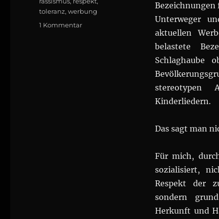
rassismus
,
respekt
,
Bezeichnungen f
toleranz
,
werbung
Unterweger un
zu
1 Kommentar
aktuellen Werb
Es
ist
belastete Bez
niemals
Schlaghaube o
nur
Bevölkerungsgr
ein
Schokoladendessert
stereotypen 
Kinderliedern.
Das sagt man ni
Für mich, durc
sozialisiert, 
Respekt der z
sondern grund
Herkunft und Ha