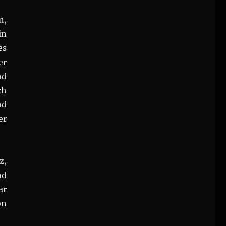
n,
in
es
er
nd
ch
nd
er
z,
nd
ar
on