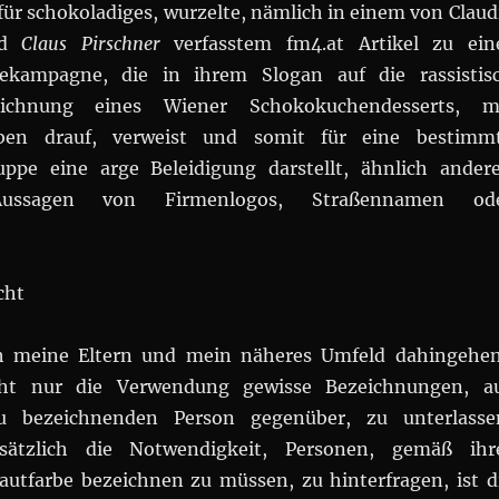
ür schokoladiges, wurzelte, nämlich in einem von Claud
d
Claus Pirschner
verfasstem fm4.at Artikel zu ein
ekampagne, die in ihrem Slogan auf die rassistis
eichnung eines Wiener Schokokuchendesserts, m
ben drauf, verweist und somit für eine bestimm
uppe eine arge Beleidigung darstellt, ähnlich ander
Aussagen von Firmenlogos, Straßennamen od
cht
h meine Eltern und mein näheres Umfeld dahingehe
nicht nur die Verwendung gewisse Bezeichnungen, a
u bezeichnenden Person gegenüber, zu unterlasse
sätzlich die Notwendigkeit, Personen, gemäß ihr
utfarbe bezeichnen zu müssen, zu hinterfragen, ist d