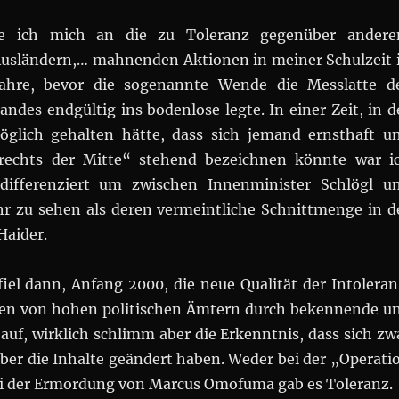
re ich mich an die zu Toleranz gegenüber andere
Ausländern,… mahnenden Aktionen in meiner Schulzeit 
ahre, bevor die sogenannte Wende die Messlatte d
andes endgültig ins bodenlose legte. In einer Zeit, in d
öglich gehalten hätte, dass sich jemand ernsthaft u
 „rechts der Mitte“ stehend bezeichnen könnte war i
ndifferenziert um zwischen Innenminister Schlögl u
hr zu sehen als deren vermeintliche Schnittmenge in d
Haider.
fiel dann, Anfang 2000, die neue Qualität der Intoleran
hen von hohen politischen Ämtern durch bekennende u
auf, wirklich schlimm aber die Erkenntnis, dass sich zw
 aber die Inhalte geändert haben. Weder bei der „Operati
i der Ermordung von Marcus Omofuma gab es Toleranz.