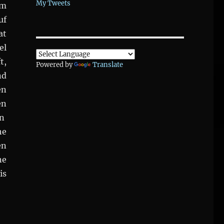
My Tweets
im
uf
at
el
t,
Powered by
Translate
nd
en
en
an
he
en
ne
is