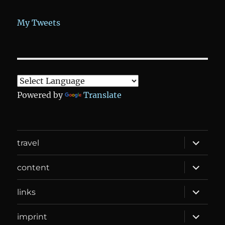
My Tweets
Powered by
Translate
expand
travel
child
menu
expand
content
child
menu
expand
links
child
menu
expand
imprint
child