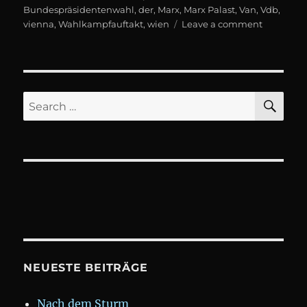
Bundespräsidentenwahl
,
der
,
Marx
,
Marx Palast
,
Van
,
Vdb
,
on
vienna
,
Wahlkampfauftakt
,
wien
Leave a comment
Wahlkamp
Alexande
Van
der
Bellen
SE
Search
for:
NEUESTE BEITRÄGE
Nach dem Sturm