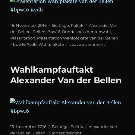
Posted
Categories
Tags
18. November 2016
Beiträge
,
Politik
Alexander Van
on
der Bellen
,
Bellen
,
Bpw16
,
Bundespräsidentenwahl
,
Präsentation
,
Präsentation Wahlplakate Van der Bellen
on
#bpw16 #vdb
,
Wahlplakate
Leave a comment
Präsentation
Wahlplakate
Van
Wahlkampfauftakt
der
Bellen
Alexander Van der Bellen
#bpw16
#vdb
Posted
Categories
Tags
15. November 2016
Beiträge
,
Politik
Alexander Van
on
der Bellen
,
Bellen
,
Bundespräsident
,