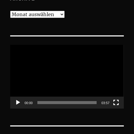
Archive
Video-
Player
00:00
03:57