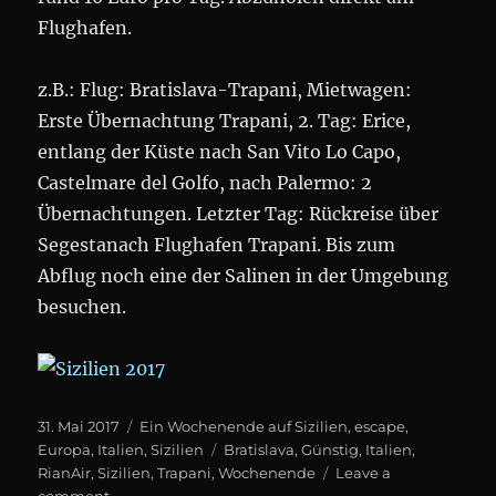
Flughafen.
z.B.: Flug: Bratislava-Trapani, Mietwagen:
Erste Übernachtung Trapani, 2. Tag: Erice,
entlang der Küste nach San Vito Lo Capo,
Castelmare del Golfo, nach Palermo: 2
Übernachtungen. Letzter Tag: Rückreise über
Segestanach Flughafen Trapani. Bis zum
Abflug noch eine der Salinen in der Umgebung
besuchen.
Posted
Categories
31. Mai 2017
Ein Wochenende auf Sizilien
,
escape
,
on
Tags
Europa
,
Italien
,
Sizilien
Bratislava
,
Günstig
,
Italien
,
RianAir
,
Sizilien
,
Trapani
,
Wochenende
Leave a
on