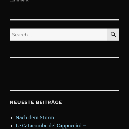
comment
Ein
Wochenende
auf
Sizilien,
Mai
SE
Search
2017
for:
NEUESTE BEITRÄGE
Nach dem Sturm
Le Catacombe dei Cappuccini –