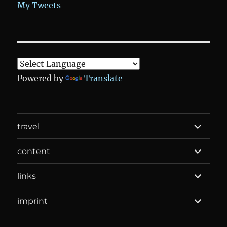
My Tweets
Powered by
Translate
expand
travel
child
menu
expand
content
child
menu
expand
links
child
menu
expand
imprint
child
menu