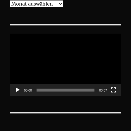
Archive
Video-
Player
00:00
03:57