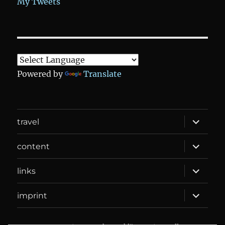
My Tweets
Powered by
Translate
expand
travel
child
menu
expand
content
child
menu
expand
links
child
menu
expand
imprint
child
menu