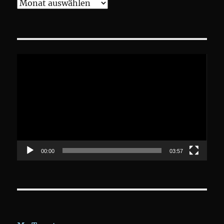
Archive
Video-
Player
00:00
03:57