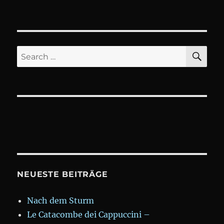
Palenque
SE
Search
for:
NEUESTE BEITRÄGE
Nach dem Sturm
Le Catacombe dei Cappuccini –