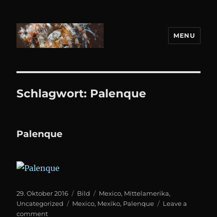
MENU
DANIEL WEBER
Schlagwort:
Palenque
Palenque
Posted
Format
Categories
29. Oktober 2016
Bild
Mexico
,
Mittelamerika
,
on
Tags
Uncategorized
Mexico
,
Mexiko
,
Palenque
Leave a
on
comment