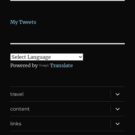
My Tweets
Powered by
Translate
expand
travel
child
menu
expand
content
child
menu
expand
links
child
menu