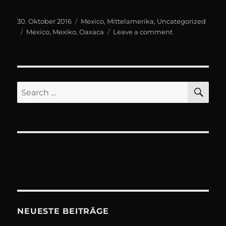
Posted
Categories
30. Oktober 2016
Mexico
,
Mittelamerika
,
Uncategorized
on
Tags
on
Mexico
,
Mexiko
,
Oaxaca
Leave a comment
Oaxaca
SE
Search
for:
NEUESTE BEITRÄGE