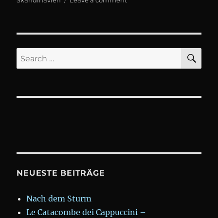
Skandinavien
Leave a comment
Lofoten
SE
Search
for:
NEUESTE BEITRÄGE
Nach dem Sturm
Le Catacombe dei Cappuccini –