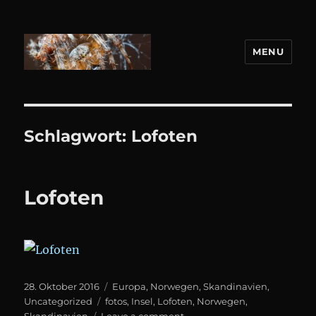
MENU
DANIEL WEBER
Schlagwort:
Lofoten
Lofoten
Posted
Categories
28. Oktober 2016
Europa
,
Norwegen
,
Skandinavien
,
on
Tags
Uncategorized
fotos
,
Insel
,
Lofoten
,
Norwegen
,
on