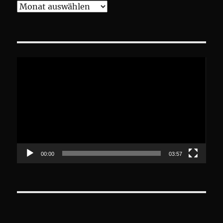
Archive
Video-
Player
00:00
03:57