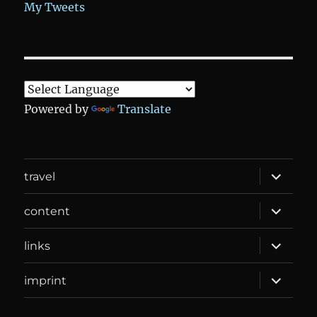
My Tweets
Powered by
Translate
expand
travel
child
menu
expand
content
child
menu
expand
links
child
menu
expand
imprint
child
menu