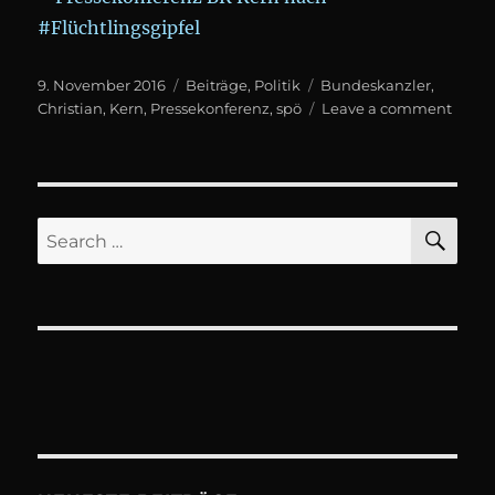
Posted
Categories
Tags
9. November 2016
Beiträge
,
Politik
Bundeskanzler
,
on
on
Christian
,
Kern
,
Pressekonferenz
,
spö
Leave a comment
Press
BK
Kern
nach
#Flüc
SE
Search
for: