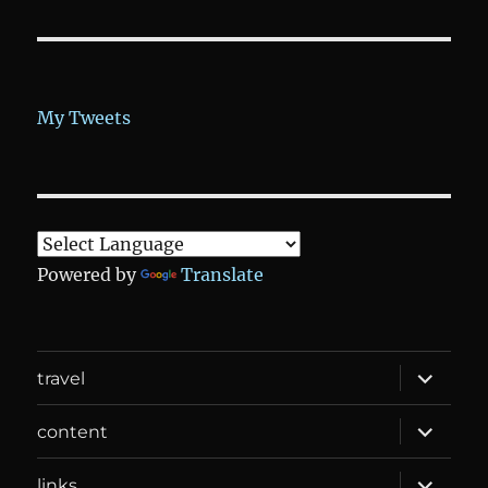
My Tweets
Powered by
Translate
expand
travel
child
menu
expand
content
child
menu
expand
links