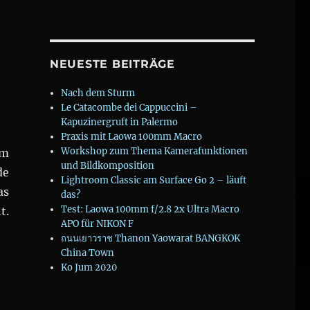
NEUESTE BEITRÄGE
Nach dem Sturm
Le Catacombe dei Cappuccini –
Kapuzinergruft in Palermo
Praxis mit Laowa 100mm Macro
Workshop zum Thema Kamerafunktionen
em
und Bildkomposition
de
Lightroom Classic am Surface Go 2 – läuft
as
das?
Test: Laowa 100mm f/2.8 2x Ultra Macro
t.
APO für NIKON F
ถนนเยาวราช Thanon Yaowarat BANGKOK
China Town
Ko Jum 2020