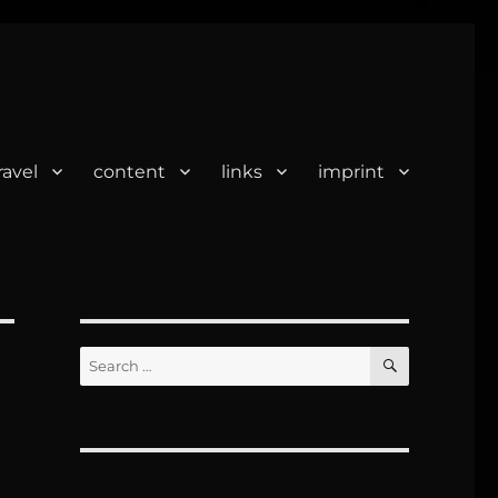
ravel
content
links
imprint
SEARCH
Search
for: