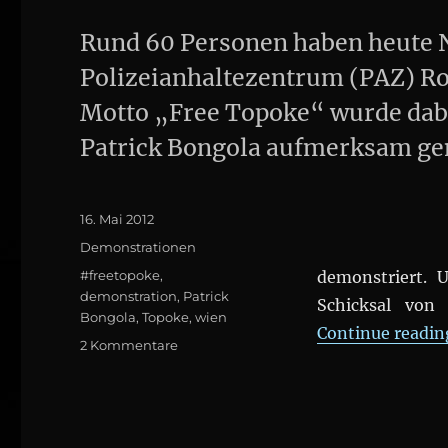
Rund 60 Personen haben heute 
Polizeianhaltezentrum (PAZ) Ro
Motto „Free Topoke“ wurde dabe
Patrick Bongola aufmerksam ge
Posted
16. Mai 2012
on
Categories
Demonstrationen
Tags
#freetopoke
,
demonstriert.
demonstration
,
Patrick
Schicksal von
Bongola
,
Topoke
,
wien
Continue readin
zu
2 Kommentare
Demonstration:
#FREETOPOKE